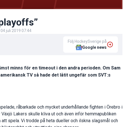
playoffs”
d
04 juli 2019 07:44
Följ HockeySverige på
Google news
främst minns för en timeout i den andra perioden. Om Sam
på amerikansk TV så hade det låtit ungefär som SVT:s
lspelade, råbarkade och mycket underhållande fighten i Örebro i
 Växjö Lakers skulle kliva ut och även inför hemmapubliken
 att spela. Vi trodde på heta dueller och ilskna slagsmål och