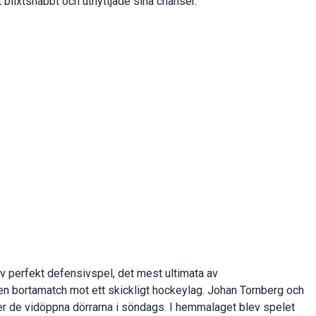
blixtsnabbt och utnyttjade sina chanser.
v perfekt defensivspel, det mest ultimata av
en bortamatch mot ett skickligt hockeylag. Johan Tornberg och
ter de vidöppna dörrarna i söndags. I hemmalaget blev spelet