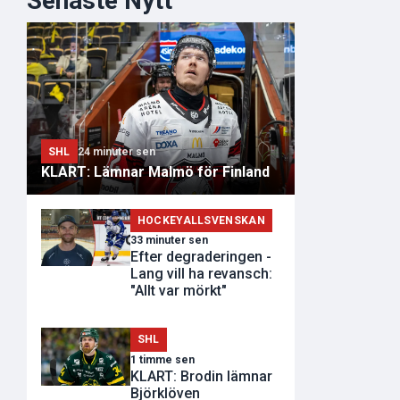
Senaste Nytt
SHL
24 minuter sen
KLART: Lämnar Malmö för Finland
HOCKEYALLSVENSKAN
33 minuter sen
Efter degraderingen -
Lang vill ha revansch:
"Allt var mörkt"
SHL
1 timme sen
KLART: Brodin lämnar
Björklöven