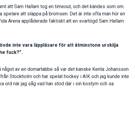
 tamt att Sam Hallam tog en timeout, och det kändes som om
na spelare att släppa på bromsen. Det är inte ofta man hör en
 Vida Arena applåderade faktiskt att en svartögd Sam Hallam
övde inte vara läppläsare för att åtminstone urskilja
the fuck?”.
å något av en domartabbe så var det kanske Kenta Johansson
från Stockholm och har spelat hockey i AIK och jag kunde inte
ska ord när jag såg vad han stod där i sin kostym och sa.