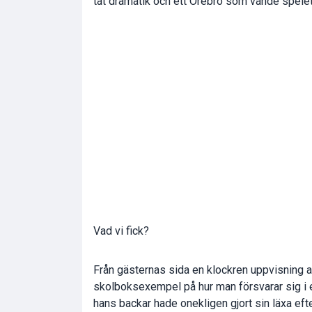
tät dramatik och ett Örebro som vände spelet 
Vad vi fick?
Från gästernas sida en klockren uppvisning a
skolboksexempel på hur man försvarar sig i 
hans backar hade onekligen gjort sin läxa ef