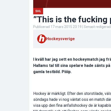
SHL
”This is the fucking 
Publicerad
17 mars 2015 23:19
| Senast redigera
Hockeysverige
I kväll har jag sett en hockeymatch jag 
Hallams tal till sina spelare hade sänts 
gamla testbild. Piiiip.
Hockey är märkligt. Efter den storstilade, vä
söndags hade vi nog väntat oss en match där
visa upp den fina anfallshockey de är kapabla