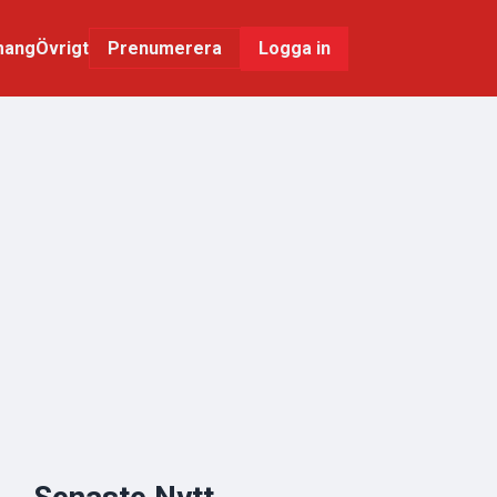
mang
Övrigt
Logga in
Prenumerera