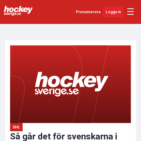
☰
Prenumerera
Logga in
ANNONS
Senaste Nytt
YouTube
SHL
Evenemang
Övrigt
SHL
Så går det för svenskarna i