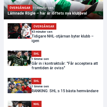
ÖVERGÅNGAR
11 minuter sen
Lämnade Rögle – här är löftets nya klubbval
ÖVERGÅNGAR
43 minuter sen
Tidigare NHL-stjärnan byter klubb –
igen
SHL
1 timme sen
Går in i kontraktsår: "Får acceptera att
framtiden är oviss"
SHL
1 timme sen
RANKING: SHL:s 15 bästa hemvändare
NHL