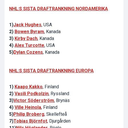
NHL:S SISTA DRAFTRANKNING NORDAMERIKA
1)
Jack Hughes
, USA
2)
Bowen Byram
, Kanada
3)
Kirby Dach
, Kanada
4)
Alex Turcotte
, USA
5)
Dylan Cozens
, Kanada
NHL:S SISTA DRAFTRANKNING EUROPA
1)
Kaapo Kakko
, Finland
2)
Vasili Podkolzin
, Ryssland
3)
Victor Söderström
, Brynäs
4)
Ville Heinola
, Finland
5)
Philip Broberg
, Skellefteå
7)
Tobias Björnfot
, Djurgården
11)
Nils Höglander
, Rögle