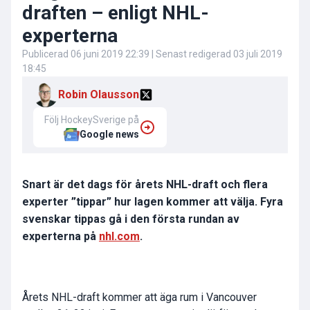
draften – enligt NHL-
experterna
Publicerad
06 juni 2019 22:39
| Senast redigerad
03 juli 2019
18:45
Robin Olausson
Följ HockeySverige på
Google news
Snart är det dags för årets NHL-draft och flera
experter ”tippar” hur lagen kommer att välja. Fyra
svenskar tippas gå i den första rundan av
experterna på
nhl.com
.
Årets NHL-draft kommer att äga rum i Vancouver