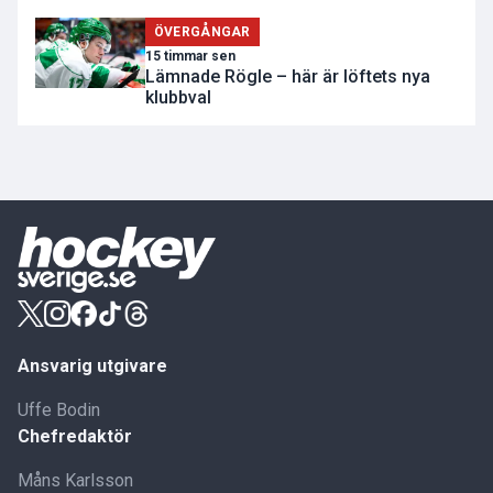
ÖVERGÅNGAR
15 timmar sen
Lämnade Rögle – här är löftets nya
klubbval
Ansvarig utgivare
Uffe Bodin
Chefredaktör
Måns Karlsson