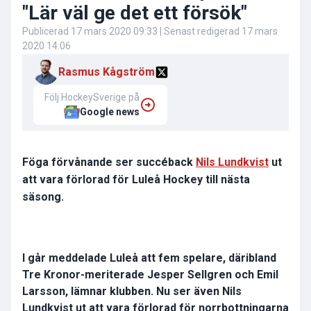
"Lär väl ge det ett försök"
Publicerad
17 mars 2020 09:33
| Senast redigerad
17 mars
2020 14:06
Rasmus Kågström
Följ HockeySverige på
Google news
Föga förvånande ser succéback
Nils Lundkvist
ut
att vara förlorad för Luleå Hockey till nästa
säsong.
I går meddelade Luleå att fem spelare, däribland
Tre Kronor-meriterade Jesper Sellgren och Emil
Larsson, lämnar klubben. Nu ser även Nils
Lundkvist ut att vara förlorad för norrbottningarna