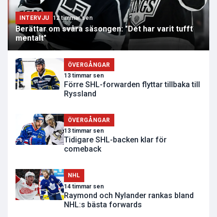
INTERVJU
12 timmar sen
Berättar om svåra säsongen: "Det har varit tufft
mentalt"
ÖVERGÅNGAR
13 timmar sen
Förre SHL-forwarden flyttar tillbaka till
Ryssland
ÖVERGÅNGAR
13 timmar sen
Tidigare SHL-backen klar för
comeback
NHL
14 timmar sen
Raymond och Nylander rankas bland
NHL:s bästa forwards