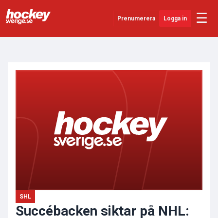
☰
Prenumerera
Logga in
ANNONS
Senaste Nytt
YouTube
SHL
Evenemang
Övrigt
SHL
Succébacken siktar på NHL: