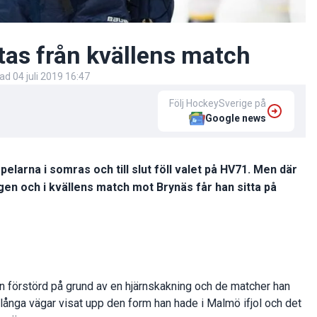
tas från kvällens match
rad
04 juli 2019 16:47
Följ HockeySverige på
Google news
elarna i somras och till slut föll valet på HV71. Men där
ngen och i kvällens match mot Brynäs får han sitta på
n förstörd på grund av en hjärnskakning och de matcher han
å långa vägar visat upp den form han hade i Malmö ifjol och det