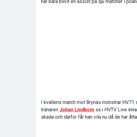
har bara blivit en assist på sju matcher i poä
I kvällens match mot Brynäs mönstrar HV71 s
tränaren
Johan Lindbom
sa i HVTV Live inna
skada och därför får han vila nu då de har åtta