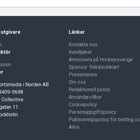
 utgivare
Länkar
n
Kontakta oss
ktör
Kundtjänst
Annonsera på Hockeysverige
lsson
Sponsor: Rekatochklart
er
Prenumerera
Om oss
portsmedia i Norden AB
Redaktionell policy
59409-9698
Användarvillkor
 Collective
Cookiepolicy
gatan 11
Personuppgiftspolicy
tockholm
Publiceringspolicy för betting o
Arkiv