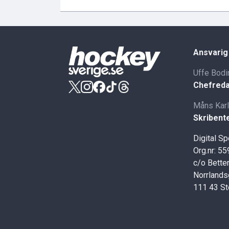
Ansvarig
Uffe Bodi
Chefreda
Måns Kar
Skribent
Digital S
Org.nr: 5
c/o Better
Norrlands
111 43 S