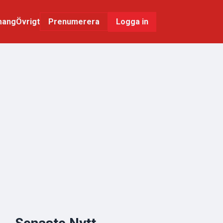
mang
Övrigt
Logga in
Prenumerera