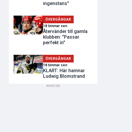
ingenstans"
ÖVERGÅNGAR
18 timmar sen
Återvänder till gamla
klubben: "Passar
perfekt in"
ÖVERGÅNGAR
18 timmar sen
KLART: Här hamnar
Ludwig Blomstrand
ANNONS