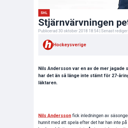
SHL
Stjärnvärvningen pe
Publicerad
30 oktober 2018 18:54
| Senast redige
Hockeysverige
Nils Andersson var en av de mer jagade sp
har det än så länge inte stämt för 27-åri
läktaren.
Nils Andersson
fick inledningen av säsonge
hunnit med att spela efter det har han inte p