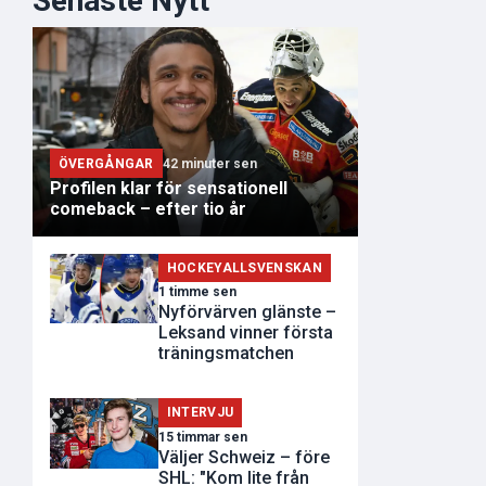
Senaste Nytt
ÖVERGÅNGAR
42 minuter sen
Profilen klar för sensationell
comeback – efter tio år
HOCKEYALLSVENSKAN
1 timme sen
Nyförvärven glänste –
Leksand vinner första
träningsmatchen
INTERVJU
15 timmar sen
Väljer Schweiz – före
SHL: "Kom lite från