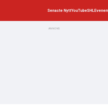
Senaste Nytt
YouTube
SHL
Evene
ANNONS