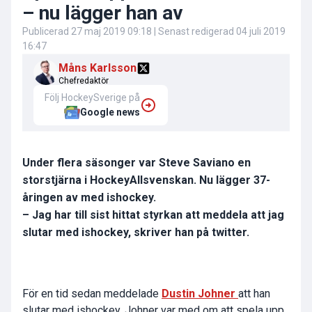
– nu lägger han av
Publicerad
27 maj 2019 09:18
| Senast redigerad
04 juli 2019
16:47
Måns Karlsson
Chefredaktör
Följ HockeySverige på
Google news
Under flera säsonger var Steve Saviano en
storstjärna i HockeyAllsvenskan. Nu lägger 37-
åringen av med ishockey.
– Jag har till sist hittat styrkan att meddela att jag
slutar med ishockey, skriver han på twitter.
För en tid sedan meddelade
Dustin Johner
att han
slutar med ishockey. Johner var med om att spela upp