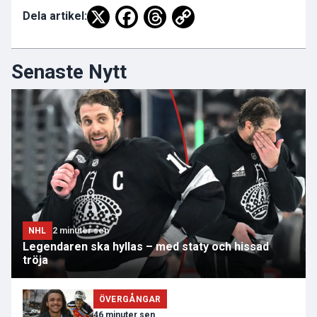
Dela artikel:
Senaste Nytt
NHL
2 minuter sen
Legendaren ska hyllas – med staty och hissad
tröja
ÖVERGÅNGAR
46 minuter sen