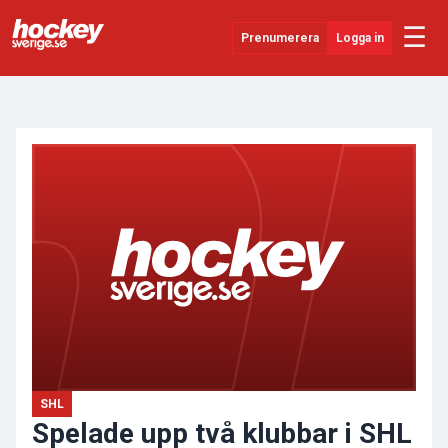
☰
Prenumerera
Logga in
ANNONS
Senaste Nytt
YouTube
SHL
Evenemang
Övrigt
SHL
Spelade upp två klubbar i SHL