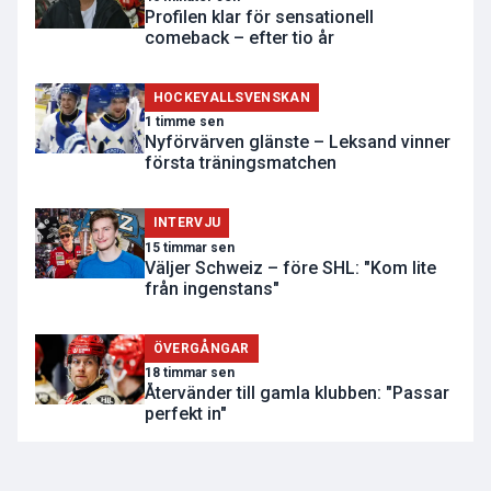
Profilen klar för sensationell
comeback – efter tio år
HOCKEYALLSVENSKAN
1 timme sen
Nyförvärven glänste – Leksand vinner
första träningsmatchen
INTERVJU
15 timmar sen
Väljer Schweiz – före SHL: "Kom lite
från ingenstans"
ÖVERGÅNGAR
18 timmar sen
Återvänder till gamla klubben: "Passar
perfekt in"