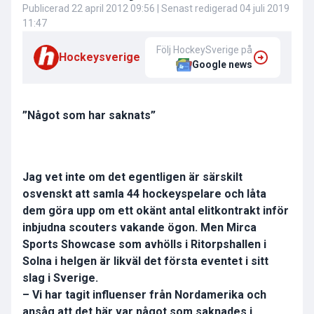
Publicerad
22 april 2012 09:56
| Senast redigerad
04 juli 2019
11:47
Följ HockeySverige på
Hockeysverige
Google news
”Något som har saknats”
Jag vet inte om det egentligen är särskilt
osvenskt att samla 44 hockeyspelare och låta
dem göra upp om ett okänt antal elitkontrakt inför
inbjudna scouters vakande ögon. Men Mirca
Sports Showcase som avhölls i Ritorpshallen i
Solna i helgen är likväl det första eventet i sitt
slag i Sverige.
– Vi har tagit influenser från Nordamerika och
ansåg att det här var något som saknades i