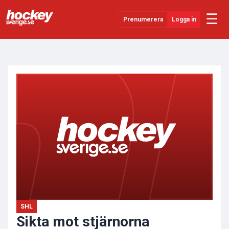
☰
Prenumerera
Logga in
ANNONS
Senaste Nytt
YouTube
SHL
Evenemang
Övrigt
SHL
Sikta mot stjärnorna