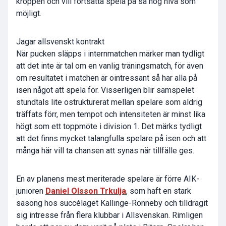
kroppen och vill fortsätta spela på så hög nivå som
möjligt.
Jagar allsvenskt kontrakt
När pucken släpps i internmatchen märker man tydligt
att det inte är tal om en vanlig träningsmatch, för även
om resultatet i matchen är ointressant så har alla på
isen något att spela för. Visserligen blir samspelet
stundtals lite ostrukturerat mellan spelare som aldrig
träffats förr, men tempot och intensiteten är minst lika
högt som ett toppmöte i division 1. Det märks tydligt
att det finns mycket talangfulla spelare på isen och att
många här vill ta chansen att synas när tillfälle ges.
En av planens mest meriterade spelare är förre AIK-
junioren
Daniel Olsson Trkulja
, som haft en stark
säsong hos succélaget Kallinge-Ronneby och tilldragit
sig intresse från flera klubbar i Allsvenskan. Rimligen