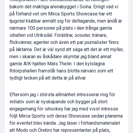
bakom det mäktiga arenabygget i Solna. Enligt vad vi
på förhand vet om Mirca Sports Showcase har ett
tjugotal klubbar anmält sig för deltagande, men ändå är
närmare 100 personer på plats i den trånga gamla
ishallen vid Ulriksdal. Föräldrar, scouter, tränare,
flickvänner, agenter och även ett par journalister finns
på läktarna. Det är väl synd att säga att det är ett myller,
men i skaran av åskådare skymtar jag bland annat
gamle AIK-hjälten Mats Thelin. I den kylslagna
Ritorpshallen framstår hans blotta närvaro som ett
tydligt tecken på att detta är på allvar.
Eftersom jag i största allmänhet intresserar mig för
initiativ som är nyskapande och bygger på stort
engagemang för ishockey har jag med visst intresse
följt Mirca Sports och deras Showcase sedan planerna
för eventet blev kända. Jag läser i förhandsmaterialet
att Modo och Örebro har representanter på plats,