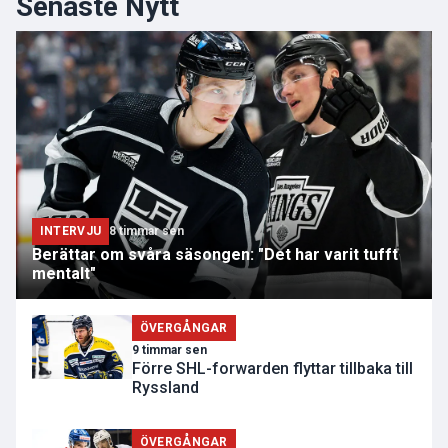
Senaste Nytt
INTERVJU
8 timmar sen
Berättar om svåra säsongen: "Det har varit tufft
mentalt"
ÖVERGÅNGAR
9 timmar sen
Förre SHL-forwarden flyttar tillbaka till
Ryssland
ÖVERGÅNGAR