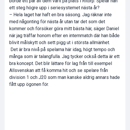
borde ett par av dem varit på plats i Ritorp. Spelar han
ett steg högre upp i seriesystemet nästa år?
– Hela laget har haft en bra säsong. Jag räknar inte
med någonting för nästa år utan tar det som det
kommer och försöker göra mitt bästa här, säger Daniel
när jag träffar honom efter en internmatch där han både
blivit målskytt och sett pigg ut i största allmänhet.
 Det är bra nivå på spelarna här idag, högt tempo och
många som är talangfulla. Jag tycker också detta är ett
bra koncept. Det blir lättare för lag från till exempel
Allsvenskan att få komma hit och se spelare från
division 1 och J20 som man kanske aldrig annars hade
fått upp ögonen för.