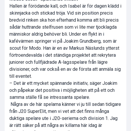
Hallen är förödande kall, och Isabel är för dagen klädd i
skinnjacka och stickad tröja. Vid sin position precis
bredvid rinken ska hon efterhand komma att bli precis
sådär huttrande stelfrusen som vi lite mer tjocklagda
människor aldrig behöver bli. Under en flykt in i
kafévärmen springer vi på Joakim Grundberg, som är
scout för Modo. Han är en av Markus Näslunds ytterst
förtroendevalda i det ständiga projektet att rekrytera
juniorer och fullfjädrade A-lagsspelare från lägre
divisioner, och var också en av de första att anmäla sig
till eventet.
– Det är ett mycket spännande initiativ, säger Joakim
och påpekar det positiva i möjligheten att på ett och
samma ställe få se intressanta spelare.
 Några av de här spelarna känner vi ju till sedan tidigare
från J20 SuperElit, men vi vet att det finns många
duktiga spelare ute i J20-serierna och division 1. Jag
är rätt säker på att några av killarna här idag är