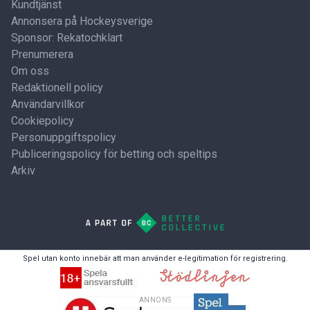
Kundtjänst
Annonsera på Hockeysverige
Sponsor: Rekatochklart
Prenumerera
Om oss
Redaktionell policy
Användarvillkor
Cookiepolicy
Personuppgiftspolicy
Publiceringspolicy för betting och speltips
Arkiv
Spel utan konto innebär att man använder e-legitimation för registrering.
ANNONS