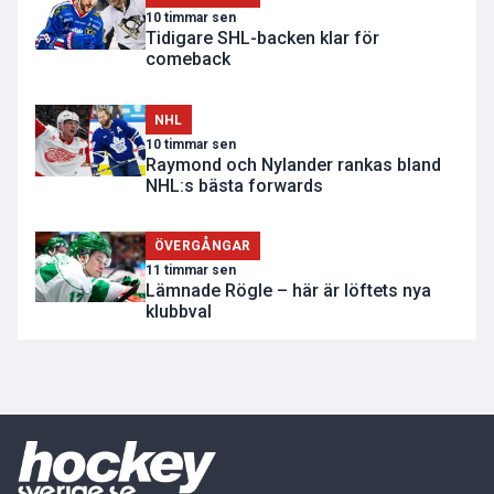
10 timmar sen
Tidigare SHL-backen klar för
comeback
NHL
10 timmar sen
Raymond och Nylander rankas bland
NHL:s bästa forwards
ÖVERGÅNGAR
11 timmar sen
Lämnade Rögle – här är löftets nya
klubbval