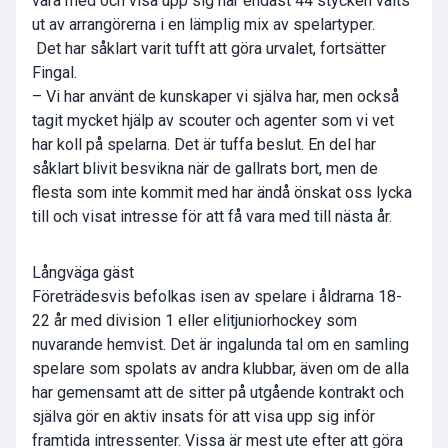
vara med och visa upp sig har endast 44 stycken valts
ut av arrangörerna i en lämplig mix av spelartyper.
 Det har såklart varit tufft att göra urvalet, fortsätter
Fingal.
– Vi har använt de kunskaper vi själva har, men också
tagit mycket hjälp av scouter och agenter som vi vet
har koll på spelarna. Det är tuffa beslut. En del har
såklart blivit besvikna när de gallrats bort, men de
flesta som inte kommit med har ändå önskat oss lycka
till och visat intresse för att få vara med till nästa år.
Långväga gäst
Företrädesvis befolkas isen av spelare i åldrarna 18-
22 år med division 1 eller elitjuniorhockey som
nuvarande hemvist. Det är ingalunda tal om en samling
spelare som spolats av andra klubbar, även om de alla
har gemensamt att de sitter på utgående kontrakt och
själva gör en aktiv insats för att visa upp sig inför
framtida intressenter. Vissa är mest ute efter att göra