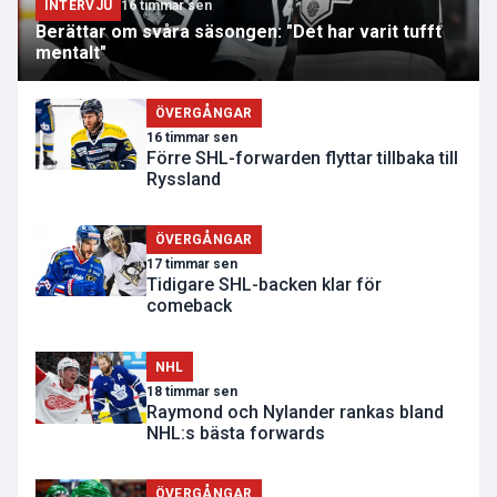
INTERVJU
16 timmar sen
Berättar om svåra säsongen: "Det har varit tufft
mentalt"
ÖVERGÅNGAR
16 timmar sen
Förre SHL-forwarden flyttar tillbaka till
Ryssland
ÖVERGÅNGAR
17 timmar sen
Tidigare SHL-backen klar för
comeback
NHL
18 timmar sen
Raymond och Nylander rankas bland
NHL:s bästa forwards
ÖVERGÅNGAR