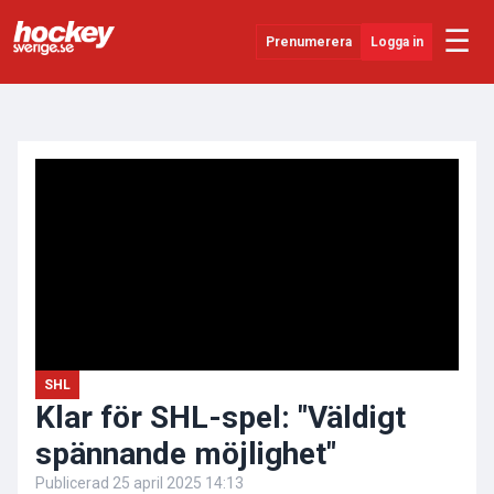
☰
Prenumerera
Logga in
ANNONS
Senaste Nytt
YouTube
SHL
Evenemang
Övrigt
SHL
Klar för SHL-spel: "Väldigt
spännande möjlighet"
Publicerad
25 april 2025 14:13