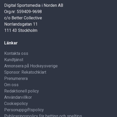
Digital Sportsmedia i Norden AB
Org.nr: 559409-9698
c/o Better Collective
Norrlandsgatan 11
111 43 Stockholm
Länkar
Kontakta oss
Kundtjänst
Annonsera på Hockeysverige
Sponsor: Rekatochklart
Prenumerera
Om oss
Redaktionell policy
Användarvillkor
Cookiepolicy
Personuppgiftspolicy
Publiceringspolicy för betting och speltips