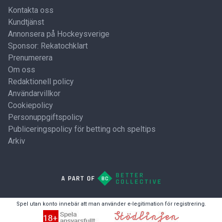
Kontakta oss
Kundtjänst
Annonsera på Hockeysverige
Sponsor: Rekatochklart
Prenumerera
Om oss
Redaktionell policy
Användarvillkor
Cookiepolicy
Personuppgiftspolicy
Publiceringspolicy för betting och speltips
Arkiv
Spel utan konto innebär att man använder e-legitimation för registrering.