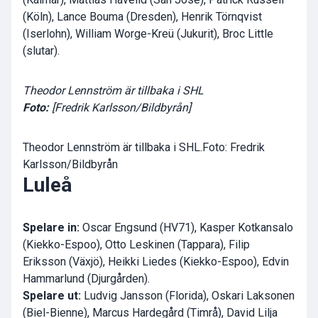
(Köln), Lance Bouma (Dresden), Henrik Törnqvist
(Iserlohn), William Worge-Kreü (Jukurit), Broc Little
(slutar).
Theodor Lennström är tillbaka i SHL
Foto:
[Fredrik Karlsson/Bildbyrån]
Theodor Lennström är tillbaka i SHL.Foto: Fredrik
Karlsson/Bildbyrån
Luleå
Spelare in:
Oscar Engsund (HV71), Kasper Kotkansalo
(Kiekko-Espoo), Otto Leskinen (Tappara), Filip
Eriksson (Växjö), Heikki Liedes (Kiekko-Espoo), Edvin
Hammarlund (Djurgården).
Spelare ut:
Ludvig Jansson (Florida), Oskari Laksonen
(Biel-Bienne), Marcus Hardegård (Timrå), David Lilja