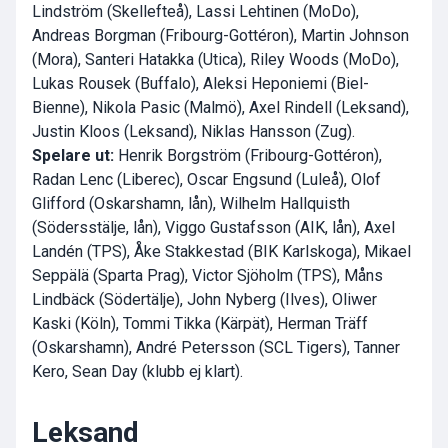
Lindström (Skellefteå), Lassi Lehtinen (MoDo),
Andreas Borgman (Fribourg-Gottéron), Martin Johnson
(Mora), Santeri Hatakka (Utica), Riley Woods (MoDo),
Lukas Rousek (Buffalo), Aleksi Heponiemi (Biel-
Bienne), Nikola Pasic (Malmö), Axel Rindell (Leksand),
Justin Kloos (Leksand), Niklas Hansson (Zug).
Spelare ut:
Henrik Borgström (Fribourg-Gottéron),
Radan Lenc (Liberec), Oscar Engsund (Luleå), Olof
Glifford (Oskarshamn, lån), Wilhelm Hallquisth
(Södersstälje, lån), Viggo Gustafsson (AIK, lån), Axel
Landén (TPS), Åke Stakkestad (BIK Karlskoga), Mikael
Seppälä (Sparta Prag), Victor Sjöholm (TPS), Måns
Lindbäck (Södertälje), John Nyberg (Ilves), Oliwer
Kaski (Köln), Tommi Tikka (Kärpät), Herman Träff
(Oskarshamn), André Petersson (SCL Tigers), Tanner
Kero, Sean Day (klubb ej klart).
Leksand