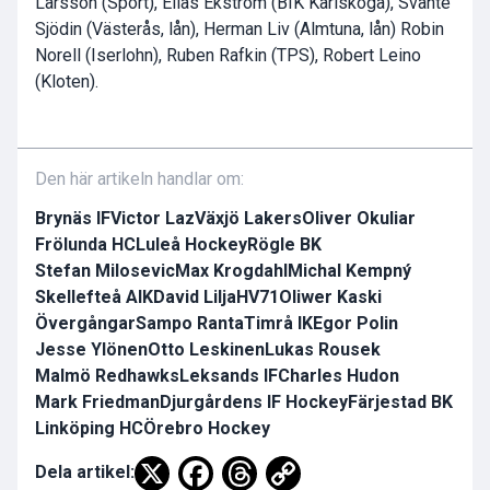
Larsson (Sport), Elias Ekström (BIK Karlskoga), Svante
Sjödin (Västerås, lån), Herman Liv (Almtuna, lån) Robin
Norell (Iserlohn), Ruben Rafkin (TPS), Robert Leino
(Kloten).
Den här artikeln handlar om:
Brynäs IF
Victor Laz
Växjö Lakers
Oliver Okuliar
Frölunda HC
Luleå Hockey
Rögle BK
Stefan Milosevic
Max Krogdahl
Michal Kempný
Skellefteå AIK
David Lilja
HV71
Oliwer Kaski
Övergångar
Sampo Ranta
Timrå IK
Egor Polin
Jesse Ylönen
Otto Leskinen
Lukas Rousek
Malmö Redhawks
Leksands IF
Charles Hudon
Mark Friedman
Djurgårdens IF Hockey
Färjestad BK
Linköping HC
Örebro Hockey
Dela artikel: