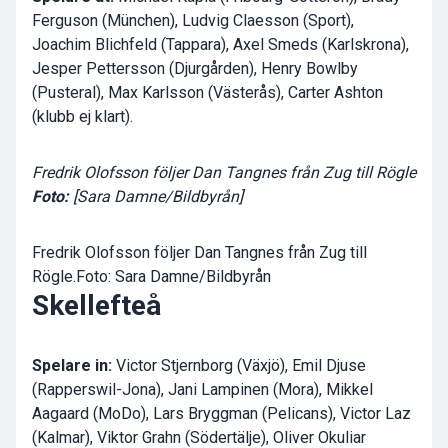
Ferguson (München), Ludvig Claesson (Sport),
Joachim Blichfeld (Tappara), Axel Smeds (Karlskrona),
Jesper Pettersson (Djurgården), Henry Bowlby
(Pusteral), Max Karlsson (Västerås), Carter Ashton
(klubb ej klart).
Fredrik Olofsson följer Dan Tangnes från Zug till Rögle
Foto:
[Sara Damne/Bildbyrån]
Fredrik Olofsson följer Dan Tangnes från Zug till
Rögle.Foto: Sara Damne/Bildbyrån
Skellefteå
Spelare in:
Victor Stjernborg (Växjö), Emil Djuse
(Rapperswil-Jona), Jani Lampinen (Mora), Mikkel
Aagaard (MoDo), Lars Bryggman (Pelicans), Victor Laz
(Kalmar), Viktor Grahn (Södertälje), Oliver Okuliar