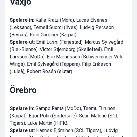
Växjö
Spelare in:
Kalle Kratz (Mora), Lucas Elvenes
(Leksand), Eemeli Suomi (Ilves), Ludvig Persson
(Brynäs), Reid Gardiner (Kärpät).
Spelare ut:
Emil Larmi (Färjestad), Marcus Sylvegård
(Biel-Bienne), Victor Stjernborg (Skellefteå), Emil
Larsson (MoDo), Eric Martinsson (Schwenninger Wild
Wings), Emil Sylvegård (Tappara), Filip Eriksson
(Luleå), Robert Rosén (slutar).
Örebro
Spelare in:
Sampo Ranta (MoDo), Teemu Turunen
(Kärpät), Egor Polin (Södertälje), Sean Malone (SCL
Tigers), Luke Martin (HIFK).
Spelare ut:
Hannes Björninen (SCL Tigers), Ludvig