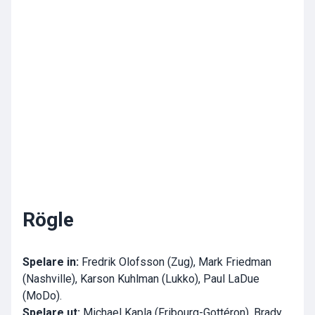
Rögle
Spelare in:
Fredrik Olofsson (Zug), Mark Friedman
(Nashville), Karson Kuhlman (Lukko), Paul LaDue
(MoDo).
Spelare ut:
Michael Kapla (Fribourg-Gottéron), Brady