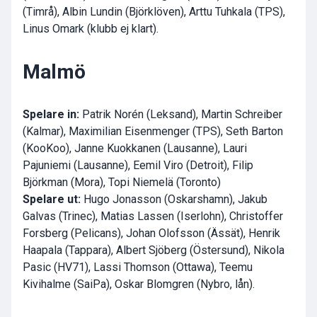
(Timrå), Albin Lundin (Björklöven), Arttu Tuhkala (TPS),
Linus Omark (klubb ej klart).
Malmö
Spelare in:
Patrik Norén (Leksand), Martin Schreiber
(Kalmar), Maximilian Eisenmenger (TPS), Seth Barton
(KooKoo), Janne Kuokkanen (Lausanne), Lauri
Pajuniemi (Lausanne), Eemil Viro (Detroit), Filip
Björkman (Mora), Topi Niemelä (Toronto)
Spelare ut:
Hugo Jonasson (Oskarshamn), Jakub
Galvas (Trinec), Matias Lassen (Iserlohn), Christoffer
Forsberg (Pelicans), Johan Olofsson (Ässät), Henrik
Haapala (Tappara), Albert Sjöberg (Östersund), Nikola
Pasic (HV71), Lassi Thomson (Ottawa), Teemu
Kivihalme (SaiPa), Oskar Blomgren (Nybro, lån).