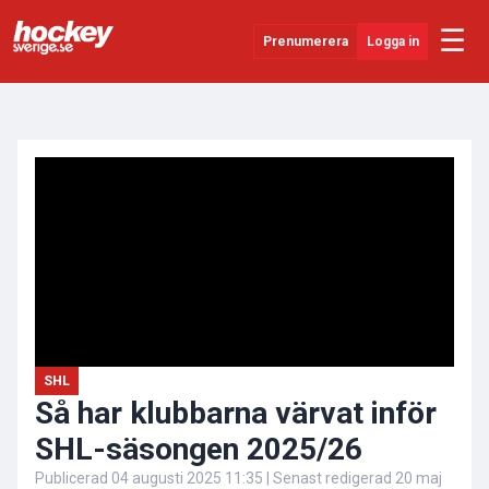
☰
Prenumerera
Logga in
ANNONS
Senaste Nytt
YouTube
SHL
Evenemang
Övrigt
SHL
Så har klubbarna värvat inför
SHL-säsongen 2025/26
Publicerad
04 augusti 2025 11:35
| Senast redigerad
20 maj