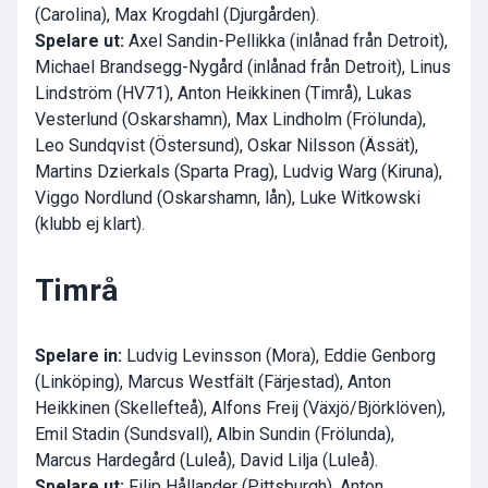
(Carolina), Max Krogdahl (Djurgården).
Spelare ut:
Axel Sandin-Pellikka (inlånad från Detroit),
Michael Brandsegg-Nygård (inlånad från Detroit), Linus
Lindström (HV71), Anton Heikkinen (Timrå), Lukas
Vesterlund (Oskarshamn), Max Lindholm (Frölunda),
Leo Sundqvist (Östersund), Oskar Nilsson (Ässät),
Martins Dzierkals (Sparta Prag), Ludvig Warg (Kiruna),
Viggo Nordlund (Oskarshamn, lån), Luke Witkowski
(klubb ej klart).
Timrå
Spelare in:
Ludvig Levinsson (Mora), Eddie Genborg
(Linköping), Marcus Westfält (Färjestad), Anton
Heikkinen (Skellefteå), Alfons Freij (Växjö/Björklöven),
Emil Stadin (Sundsvall), Albin Sundin (Frölunda),
Marcus Hardegård (Luleå), David Lilja (Luleå).
Spelare ut:
Filip Hållander (Pittsburgh), Anton