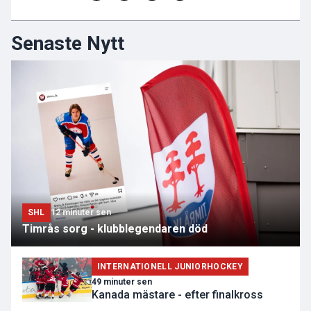
Senaste Nytt
SHL
12 minuter sen
Timrås sorg - klubblegendaren död
INTERNATIONELL JUNIORHOCKEY
49 minuter sen
Kanada mästare - efter finalkross