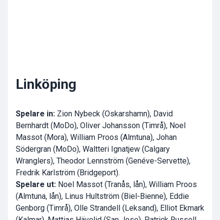
Linköping
Spelare in:
Zion Nybeck (Oskarshamn), David
Bernhardt (MoDo), Oliver Johansson (Timrå), Noel
Massot (Mora), William Proos (Almtuna), Johan
Södergran (MoDo), Waltteri Ignatjew (Calgary
Wranglers), Theodor Lennström (Genéve-Servette),
Fredrik Karlström (Bridgeport).
Spelare ut:
Noel Massot (Tranås, lån), William Proos
(Almtuna, lån), Linus Hultström (Biel-Bienne), Eddie
Genborg (Timrå), Olle Strandell (Leksand), Elliot Ekmark
(Kalmar), Mattias Hävelid (San Jose), Patrick Russell