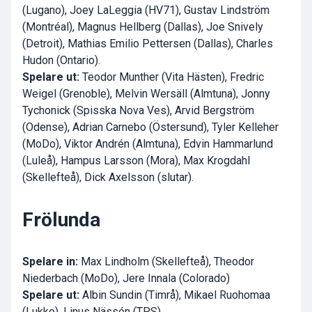
(Lugano), Joey LaLeggia (HV71), Gustav Lindström
(Montréal), Magnus Hellberg (Dallas), Joe Snively
(Detroit), Mathias Emilio Pettersen (Dallas), Charles
Hudon (Ontario).
Spelare ut:
Teodor Munther (Vita Hästen), Fredric
Weigel (Grenoble), Melvin Wersäll (Almtuna), Jonny
Tychonick (Spisska Nova Ves), Arvid Bergström
(Odense), Adrian Carnebo (Östersund), Tyler Kelleher
(MoDo), Viktor Andrén (Almtuna), Edvin Hammarlund
(Luleå), Hampus Larsson (Mora), Max Krogdahl
(Skellefteå), Dick Axelsson (slutar).
Frölunda
Spelare in:
Max Lindholm (Skellefteå), Theodor
Niederbach (MoDo), Jere Innala (Colorado)
Spelare ut:
Albin Sundin (Timrå), Mikael Ruohomaa
(Lukko), Linus Nässén (TPS).