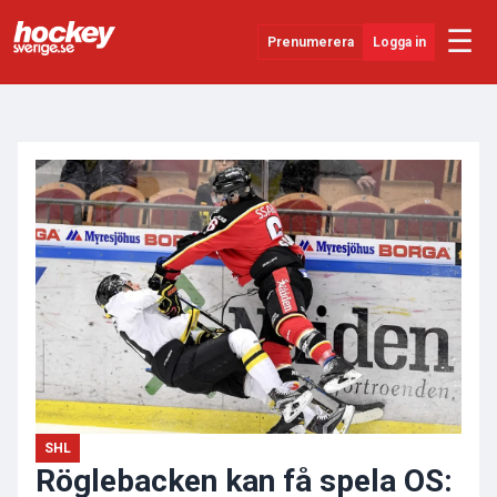
☰
Prenumerera
Logga in
ANNONS
Senaste Nytt
YouTube
SHL
Evenemang
Övrigt
SHL
Röglebacken kan få spela OS: