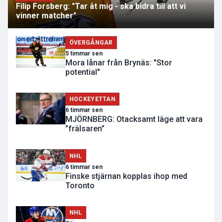
Filip Forsberg: "Tar åt mig - ska bidra till att vi
vinner matcher"
ÖVERGÅNGAR
5 timmar sen
Mora lånar från Brynäs: "Stor
potential"
HOCKEYETTAN
6 timmar sen
MJÖRNBERG: Otacksamt läge att vara
”frälsaren”
NHL
6 timmar sen
Finske stjärnan kopplas ihop med
Toronto
NHL