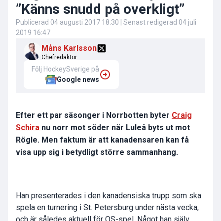
”Känns snudd på overkligt”
Publicerad
04 augusti 2017 18:30
| Senast redigerad
04 juli
2019 16:47
Måns Karlsson
Chefredaktör
Följ HockeySverige på
Google news
Efter ett par säsonger i Norrbotten byter
Craig
Schira
nu norr mot söder när Luleå byts ut mot
Rögle. Men faktum är att kanadensaren kan få
visa upp sig i betydligt större sammanhang.
Han presenterades i den kanadensiska trupp som ska
spela en turnering i St. Petersburg under nästa vecka,
och är således aktuell för OS-spel. Något han själv