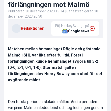
förlängningen mot Malmö
Publicerad
30 december 2023 19:14
| Senast redigerad
30
december 2023 20:50
Följ HockeySverige på
Redaktionen
Google news
Matchen mellan hemmalaget Rögle och gästande
Malmö i SHL var lika efter full tid. Först i
förlängningen kunde hemmalaget avgöra till 3-2
(0-0, 2-1, 0-1, 1-0). Stor matchhjälte i
förlängningen blev Henry Bowlby som stod för det
avgörande målet.
Den första perioden slutade mållös. Andra perioden
var jämn. Malmö inledde bäst och tog ledningen genom