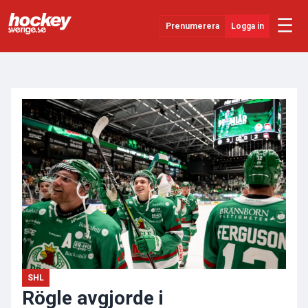
☰
Prenumerera
Logga in
ANNONS
Senaste Nytt
YouTube
SHL
Evenemang
Övrigt
SHL
Rögle avgjorde i