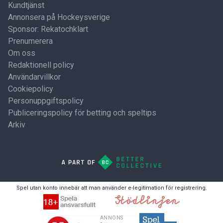
Kundtjänst
Annonsera på Hockeysverige
Sponsor: Rekatochklart
Prenumerera
Om oss
Redaktionell policy
Användarvillkor
Cookiepolicy
Personuppgiftspolicy
Publiceringspolicy för betting och speltips
Arkiv
Spel utan konto innebär att man använder e-legitimation för registrering.
ANNONS