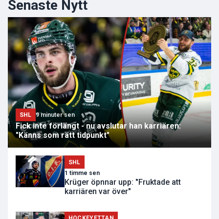
Senaste Nytt
SHL
9 minuter sen
Fick inte förlängt - nu avslutar han karriären:
"Känns som rätt tidpunkt"
SHL
1 timme sen
Krüger öpnnar upp: "Fruktade att
karriären var över"
HOCKEYETTAN