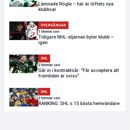
Lämnade Rögle – här är löftets nya
klubbval
ÖVERGÅNGAR
1 timme sen
Tidigare NHL-stjärnan byter klubb –
igen
SHL
2 timmar sen
Går in i kontraktsår: "Får acceptera att
framtiden är oviss"
SHL
2 timmar sen
RANKING: SHL:s 15 bästa hemvändare