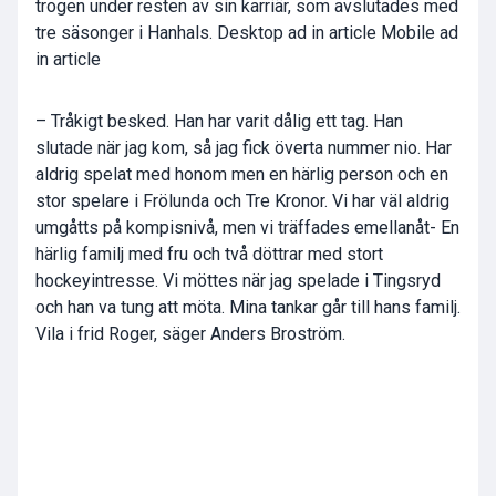
trogen under resten av sin karriär, som avslutades med
tre säsonger i Hanhals. Desktop ad in article Mobile ad
in article
– Tråkigt besked. Han har varit dålig ett tag. Han
slutade när jag kom, så jag fick överta nummer nio. Har
aldrig spelat med honom men en härlig person och en
stor spelare i Frölunda och Tre Kronor. Vi har väl aldrig
umgåtts på kompisnivå, men vi träffades emellanåt- En
härlig familj med fru och två döttrar med stort
hockeyintresse. Vi möttes när jag spelade i Tingsryd
och han va tung att möta. Mina tankar går till hans familj.
Vila i frid Roger, säger Anders Broström.