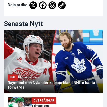
Dela artikel:
Senaste Nytt
NHL
14 minuter sen
Raymond och Nylander rankas bland NHL:s bästa
forwards
ÖVERGÅNGAR
1 timme sen