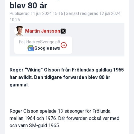
blev 80 år
Publicerad
11 juli 2024 15:16
| Senast redigerad
12 juli 2024
10:25
Martin Jansson
Följ HockeySverige på
Google news
Roger “Viking” Olsson från Frölundas guldlag 1965
har avlidit. Den tidigare forwarden blev 80 år
gammal.
Roger Olsson
spelade 13 säsonger för Frölunda
mellan 1964 och 1976. Där forwarden också var med
och vann SM-guld 1965.