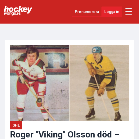
☰
Prenumerera
Logga in
ANNONS
Senaste Nytt
YouTube
SHL
Evenemang
Övrigt
SHL
Roger "Viking" Olsson död –