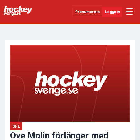
☰
Prenumerera
Logga in
ANNONS
Senaste Nytt
YouTube
SHL
Evenemang
Övrigt
SHL
Ove Molin förlänger med