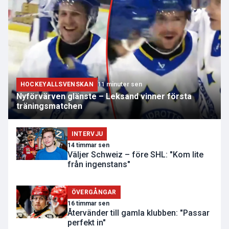
HOCKEYALLSVENSKAN
11 minuter sen
Nyförvärven glänste – Leksand vinner första
träningsmatchen
INTERVJU
14 timmar sen
Väljer Schweiz – före SHL: "Kom lite
från ingenstans"
ÖVERGÅNGAR
16 timmar sen
Återvänder till gamla klubben: "Passar
perfekt in"