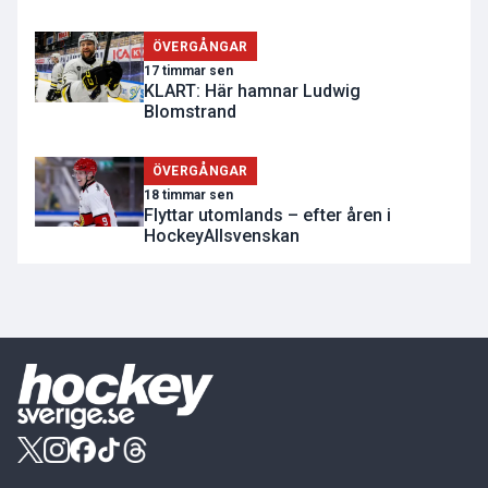
ÖVERGÅNGAR
17 timmar sen
KLART: Här hamnar Ludwig
Blomstrand
ÖVERGÅNGAR
18 timmar sen
Flyttar utomlands – efter åren i
HockeyAllsvenskan