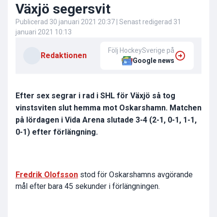
Växjö segersvit
Publicerad
30 januari 2021 20:37
| Senast redigerad
31
januari 2021 10:13
Följ HockeySverige på
Redaktionen
Google news
Efter sex segrar i rad i SHL för Växjö så tog
vinstsviten slut hemma mot Oskarshamn. Matchen
på lördagen i Vida Arena slutade 3-4 (2-1, 0-1, 1-1,
0-1) efter förlängning.
Fredrik Olofsson
stod för Oskarshamns avgörande
mål efter bara 45 sekunder i förlängningen.