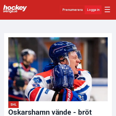
☰
Prenumerera
Logga in
ANNONS
Senaste Nytt
YouTube
SHL
Evenemang
Övrigt
SHL
Oskarshamn vände - bröt