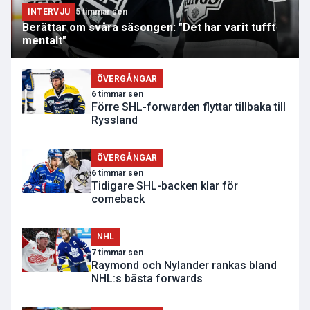
INTERVJU
5 timmar sen
Berättar om svåra säsongen: "Det har varit tufft
mentalt"
ÖVERGÅNGAR
6 timmar sen
Förre SHL-forwarden flyttar tillbaka till
Ryssland
ÖVERGÅNGAR
6 timmar sen
Tidigare SHL-backen klar för
comeback
NHL
7 timmar sen
Raymond och Nylander rankas bland
NHL:s bästa forwards