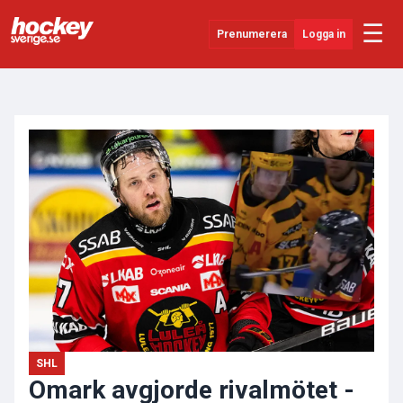
☰
Prenumerera
Logga in
ANNONS
Senaste Nytt
YouTube
SHL
Evenemang
Övrigt
SHL
Omark avgjorde rivalmötet -