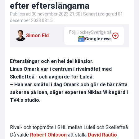
efter efterslängarna
Publicerad
30 november 2023 21:30
| Senast redigerad
01
december 2023 08:15
Följ HockeySverige på
Simon Eld
Google news
Efterslängar och en hel del känslor.
Linus Omark var i centrum i rivalmötet med
Skellefteå - och avgjorde för Luleå.
– Han var småful i dag Omark och gör de här rätta
sakerna på isen, säger experten Niklas Wikegård i
TV4:s studio.
Rival- och toppmöte i SHL mellan Luleå och Skellefteå.
Då valde
Robert Ohlsson
att ställa
David Rautio