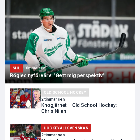
SHL
1 timme sen
Rögles nyförvärv: "Gett mig perspektiv"
OLD SCHOOL HOCKEY
2 timmar sen
Knogjärnet – Old School Hockey:
Chris Nilan
HOCKEYALLSVENSKAN
2 timmar sen