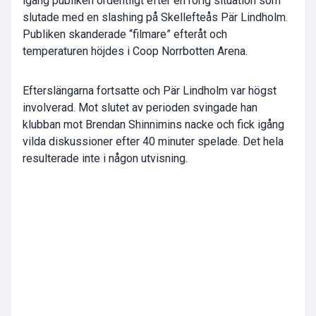
igång publiken ordentligt efter en rörig situation som
slutade med en slashing på Skellefteås Pär Lindholm.
Publiken skanderade “filmare” efteråt och
temperaturen höjdes i Coop Norrbotten Arena.
Efterslängarna fortsatte och Pär Lindholm var högst
involverad. Mot slutet av perioden svingade han
klubban mot Brendan Shinnimins nacke och fick igång
vilda diskussioner efter 40 minuter spelade. Det hela
resulterade inte i någon utvisning.