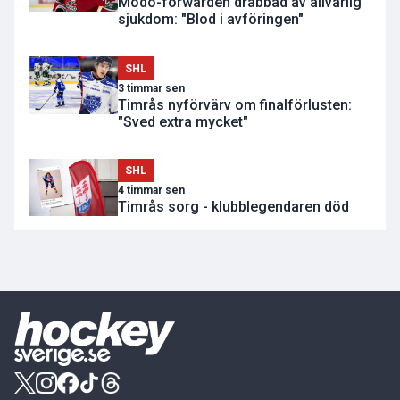
Modo-forwarden drabbad av allvarlig
sjukdom: "Blod i avföringen"
SHL
3 timmar sen
Timrås nyförvärv om finalförlusten:
"Sved extra mycket"
SHL
4 timmar sen
Timrås sorg - klubblegendaren död