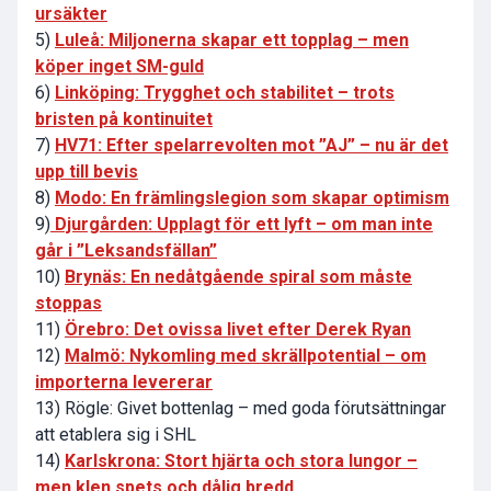
ursäkter
5)
Luleå: Miljonerna skapar ett topplag – men
köper inget SM-guld
6)
Linköping: Trygghet och stabilitet – trots
bristen på kontinuitet
7)
HV71: Efter spelarrevolten mot ”AJ” – nu är det
upp till bevis
8)
Modo: En främlingslegion som skapar optimism
9)
Djurgården: Upplagt för ett lyft – om man inte
går i ”Leksandsfällan”
10)
Brynäs: En nedåtgående spiral som måste
stoppas
11)
Örebro: Det ovissa livet efter Derek Ryan
12)
Malmö: Nykomling med skrällpotential – om
importerna levererar
13)
Rögle: Givet bottenlag – med goda förutsättningar
att etablera sig i SHL
14)
Karlskrona: Stort hjärta och stora lungor –
men klen spets och dålig bredd