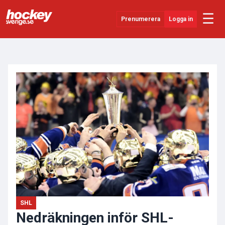
☰
Prenumerera
Logga in
ANNONS
Senaste Nytt
YouTube
SHL
Evenemang
Övrigt
SHL
Nedräkningen inför SHL-