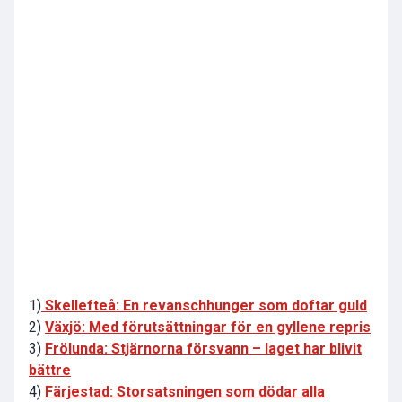
1)
Skellefteå: En revanschhunger som doftar guld
2)
Växjö: Med förutsättningar för en gyllene repris
3)
Frölunda: Stjärnorna försvann – laget har blivit
bättre
4)
Färjestad: Storsatsningen som dödar alla