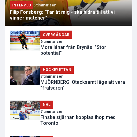
INTERVJU
5 timmar sen
Filip Forsberg: "Tar åt mig - ska bidra till att vi
vinner matcher"
ÖVERGÅNGAR
6 timmar sen
Mora lånar från Brynäs: "Stor
potential"
HOCKEYETTAN
7 timmar sen
MJÖRNBERG: Otacksamt läge att vara
”frälsaren”
NHL
7 timmar sen
Finske stjärnan kopplas ihop med
Toronto