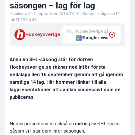
säsongen – lag för lag
Publicerad
14 september 2015 13:10
| Senast redigerad
04
juli 2019 04:46
Följ HockeySverige på
Hockeysverige
Google news
Ännu en SHL-säsong står för dörren.
Hockeysverige.se räknar ned inför första
nedsläpp den 16 september genom att gå igenom
samtliga 14 lag. Här kommer länkar till alla
lagpresentationer att samlas successivt som de
publiceras.
Nedan presenterar vi också en ranking av SHL-lagen
såsom vi listar dem inför säsongen.