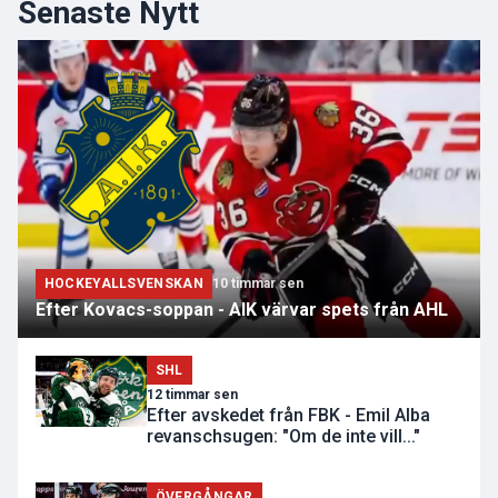
Senaste Nytt
HOCKEYALLSVENSKAN
10 timmar sen
Efter Kovacs-soppan - AIK värvar spets från AHL
SHL
12 timmar sen
Efter avskedet från FBK - Emil Alba
revanschsugen: "Om de inte vill..."
ÖVERGÅNGAR