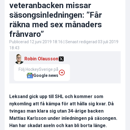
veteranbacken missar
säsongsinledningen: ”Får
räkna med sex månaders
frånvaro”
Publicerad
12 juni 2019 18:16
| Senast redigerad
03 juli 2019
18:43
Robin Olausson
Följ HockeySverige på
Google news
Leksand gick upp till SHL och kommer som
nykomling att få kämpa för att hålla sig kvar. Då
tvingas man klara sig utan 34-årige backen
Mattias Karlsson under inledningen på säsongen.
Han har skadat axeln och kan bli borta länge.