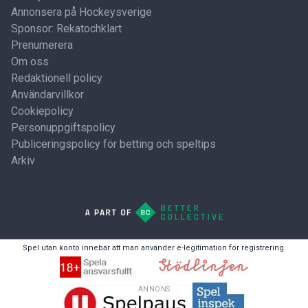
Annonsera på Hockeysverige
Sponsor: Rekatochklart
Prenumerera
Om oss
Redaktionell policy
Användarvillkor
Cookiepolicy
Personuppgiftspolicy
Publiceringspolicy för betting och speltips
Arkiv
Spel utan konto innebär att man använder e-legitimation för registrering.
ANNONS