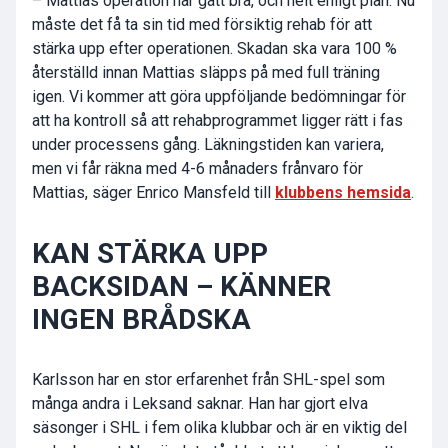
– Mattias operation har gått bra, och helt enligt plan. Nu
måste det få ta sin tid med försiktig rehab för att
stärka upp efter operationen. Skadan ska vara 100 %
återställd innan Mattias släpps på med full träning
igen. Vi kommer att göra uppföljande bedömningar för
att ha kontroll så att rehabprogrammet ligger rätt i fas
under processens gång. Läkningstiden kan variera,
men vi får räkna med 4-6 månaders frånvaro för
Mattias, säger Enrico Mansfeld till
klubbens hemsida
.
KAN STÄRKA UPP
BACKSIDAN – KÄNNER
INGEN BRÅDSKA
Karlsson har en stor erfarenhet från SHL-spel som
många andra i Leksand saknar. Han har gjort elva
säsonger i SHL i fem olika klubbar och är en viktig del