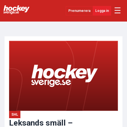
☰
Prenumerera
Logga in
ANNONS
Senaste Nytt
YouTube
SHL
Evenemang
Övrigt
SHL
Leksands smäll –