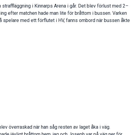
straffläggning i Kinnarps Arena i går. Det blev förlust med 2–
ping efter matchen hade man lite för bråttom i bussen. Varken
vå spelare med ett förflutet i HV, fanns ombord när bussen åkte
 blev överraskad när han såg resten av laget åka i väg.
ade jävligt bråttom hem, jag och Joseph var på väg ner för