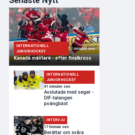
Senaste Nytt
INTERNATIONELL
12 minuter sen
JUNIORHOCKEY
Kanada mästare - efter finalkross
INTERNATIONELL
JUNIORHOCKEY
41 minuter sen
Avslutade med seger -
DIF-talangen
poängbäst
INTERVJU
17 timmar sen
Berättar om svåra