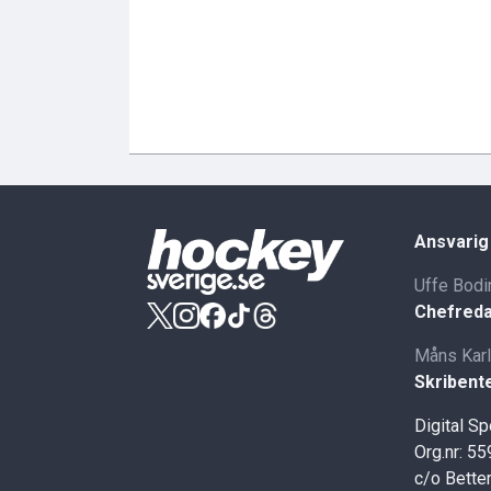
Ansvarig
Uffe Bodi
Chefreda
Måns Kar
Skribent
Digital S
Org.nr: 5
c/o Better