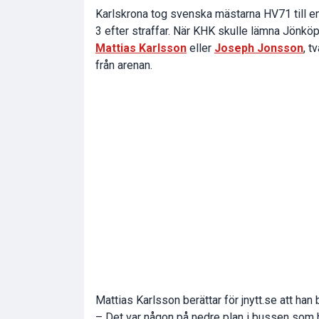
Karlskrona tog svenska mästarna HV71 till en 
3 efter straffar. När KHK skulle lämna Jönkö
Mattias Karlsson
eller
Joseph Jonsson
, t
från arenan.
Mattias Karlsson berättar för jnytt.se att han
– Det var någon på nedre plan i bussen som h