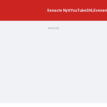
Senaste Nytt
YouTube
SHL
Evene
ANNONS