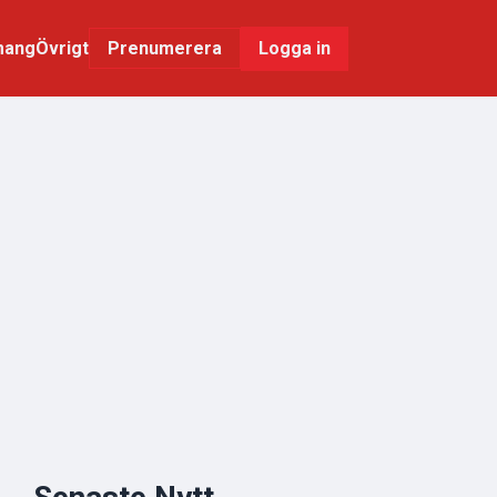
mang
Övrigt
Logga in
Prenumerera