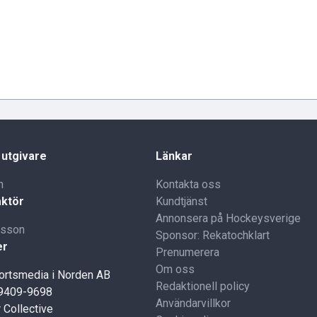
 utgivare
Länkar
n
Kontakta oss
ktör
Kundtjänst
Annonsera på Hockeysverige
lsson
Sponsor: Rekatochklart
er
Prenumerera
Om oss
portsmedia i Norden AB
Redaktionell policy
59409-9698
Användarvillkor
 Collective