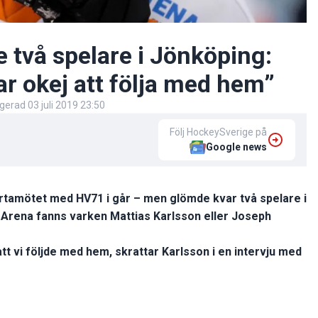
 två spelare i Jönköping:
ar okej att följa med hem”
igerad
03 juli 2019 23:50
Följ HockeySverige på
Google news
ortamötet med HV71 i går – men glömde kvar två spelare i
Arena fanns varken Mattias Karlsson eller Joseph
att vi följde med hem, skrattar Karlsson i en intervju med