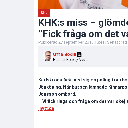
SHL
KHK:s miss – glömde
”Fick fråga om det v
Publicerad
27 september 2017 13:41
| Senast red
Uffe Bodin
Head of Hockey Media
Karlskrona fick med sig en poäng från b
Jönköping. När bussen lämnade Kinnarps 
Jonsson ombord.
– Vi fick ringa och fråga om det var okej 
jnytt.se
.