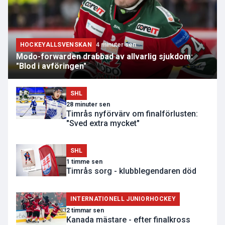
HOCKEYALLSVENSKAN
4 minuter sen
Modo-forwarden drabbad av allvarlig sjukdom:
"Blod i avföringen"
SHL
28 minuter sen
Timrås nyförvärv om finalförlusten:
"Sved extra mycket"
SHL
1 timme sen
Timrås sorg - klubblegendaren död
INTERNATIONELL JUNIORHOCKEY
2 timmar sen
Kanada mästare - efter finalkross