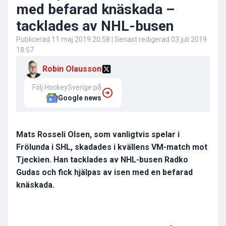
med befarad knäskada –
tacklades av NHL-busen
Publicerad
11 maj 2019 20:58
| Senast redigerad
03 juli 2019
18:57
Robin Olausson
Följ HockeySverige på
Google news
Mats Rosseli Olsen, som vanligtvis spelar i
Frölunda i SHL, skadades i kvällens VM-match mot
Tjeckien. Han tacklades av NHL-busen Radko
Gudas och fick hjälpas av isen med en befarad
knäskada.