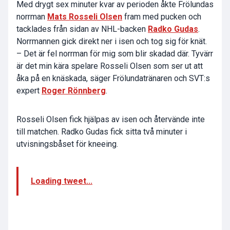
Med drygt sex minuter kvar av perioden åkte Frölundas
norrman
Mats Rosseli Olsen
fram med pucken och
tacklades från sidan av NHL-backen
Radko Gudas
.
Norrmannen gick direkt ner i isen och tog sig för knät.
– Det är fel norrman för mig som blir skadad där. Tyvärr
är det min kära spelare Rosseli Olsen som ser ut att
åka på en knäskada, säger Frölundatränaren och SVT:s
expert
Roger Rönnberg
.
Rosseli Olsen fick hjälpas av isen och återvände inte
till matchen. Radko Gudas fick sitta två minuter i
utvisningsbåset för kneeing.
Loading tweet...