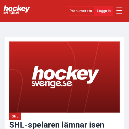
☰
Prenumerera
Logga in
ANNONS
Senaste Nytt
YouTube
SHL
Evenemang
Övrigt
SHL
SHL-spelaren lämnar isen