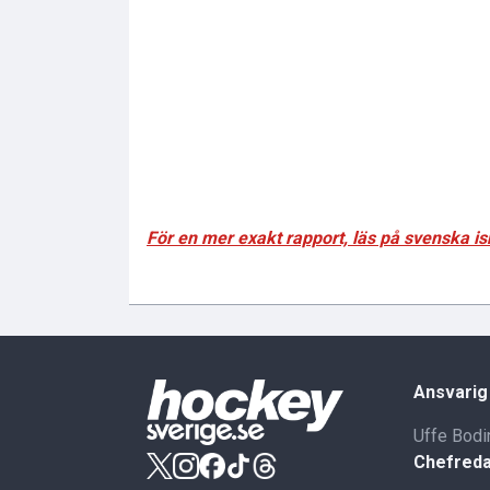
För en mer exakt rapport, läs på svenska 
Ansvarig
Uffe Bodi
Chefreda