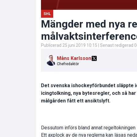
SHL
Mängder med nya re
målvaktsinterferenc
Publicerad
25 juni 2019 10:15
| Senast redigerad
0
Måns Karlsson
Chefredaktör
Det svenska ishockeyförbundet släppte id
icingtolkning, nya bytesregler, och så har
målgården fått ett ansiktslyft.
Dessutom införs bland annat regeltokningen ”
Ett axplock av de nya reglerna kan läsas neda