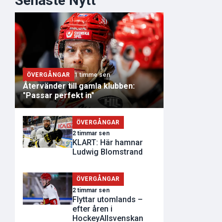
Senaste Nytt
ÖVERGÅNGAR
1 timme sen
Återvänder till gamla klubben:
"Passar perfekt in"
ÖVERGÅNGAR
2 timmar sen
KLART: Här hamnar
Ludwig Blomstrand
ÖVERGÅNGAR
2 timmar sen
Flyttar utomlands –
efter åren i
HockeyAllsvenskan