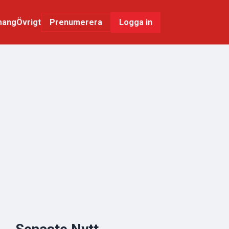
mang
Övrigt
Logga in
Prenumerera