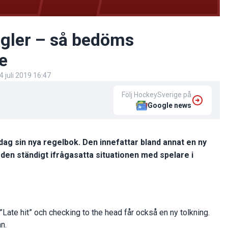
gler – så bedöms
e
4 juli 2019 16:47
Följ HockeySverige på
Google news
ag sin nya regelbok. Den innefattar bland annat en ny
 den ständigt ifrågasatta situationen med spelare i
Late hit” och checking to the head får också en ny tolkning.
n.