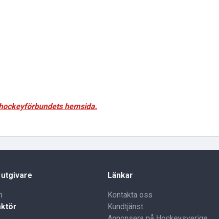
ishockeyförbundets hemsida.
 utgivare
Länkar
n
Kontakta oss
ktör
Kundtjänst
Annonsera på Hockeysverige