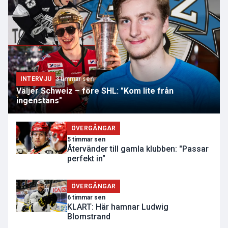
INTERVJU
3 timmar sen
Väljer Schweiz – före SHL: "Kom lite från
ingenstans"
ÖVERGÅNGAR
5 timmar sen
Återvänder till gamla klubben: "Passar
perfekt in"
ÖVERGÅNGAR
6 timmar sen
KLART: Här hamnar Ludwig
Blomstrand