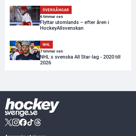
ÖVERGÅNGAR
6 timmar sen
Flyttar utomlands – efter åren i
HockeyAllsvenskan
NHL
7 timmar sen
NHL:s svenska All Star-lag - 2020 till
2026