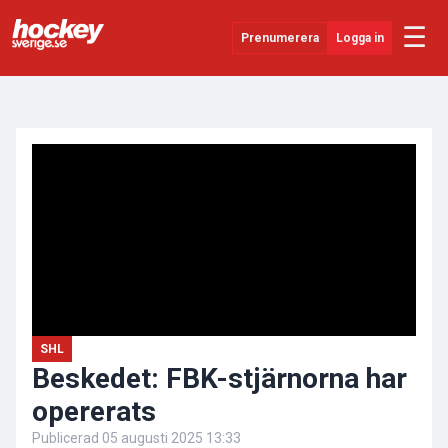
☰
Prenumerera
Logga in
ANNONS
Senaste Nytt
YouTube
SHL
Evenemang
Övrigt
SHL
Beskedet: FBK-stjärnorna har
opererats
Publicerad
05 augusti 2025 13:33