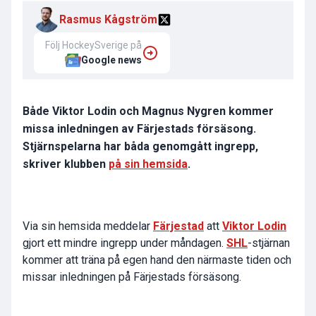
Rasmus Kågström
Följ HockeySverige på
Google news
Både Viktor Lodin och Magnus Nygren kommer
missa inledningen av Färjestads försäsong.
Stjärnspelarna har båda genomgått ingrepp,
skriver klubben
på sin hemsida
.
Via sin hemsida meddelar
Färjestad
att
Viktor Lodin
gjort ett mindre ingrepp under måndagen.
SHL
-stjärnan
kommer att träna på egen hand den närmaste tiden och
missar inledningen på Färjestads försäsong.