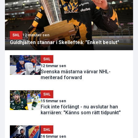
SHL
12 minuter sen
Guldhjälten stannar i Skellefteå: "Enkelt beslut"
SHL
12 timmar sen
Svenska mästarna värvar NHL-
meriterad forward
SHL
15 timmar sen
Fick inte förlängt - nu avslutar han
karriären: "Känns som rätt tidpunkt"
SHL
16 timmar sen