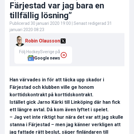
Färjestad var jag bara en
tillfällig lösning”
Publicerad
30 januari 2020 19:00
| Senast redigerad
31
januari 2020 08:23
Robin Olausson
Följ HockeySverige på
Google news
Han värvades in för att täcka upp skador i
Färjestad och klubben ville ge honom
korttidskontrakt på korttidskontrakt.
Istället gick Jarno Kärki till Linköping där han fick
ett längre avtal. Då kom även lyftet i spelet.
– Jag vet inte riktigt hur nära det var att jag skulle
stanna i Färjestad – men jag känner verkligen att
jag fattade rätt beslut, säger finländaren till