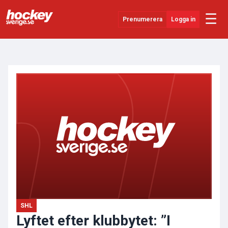
☰
Prenumerera
Logga in
ANNONS
Senaste Nytt
YouTube
SHL
Evenemang
Övrigt
SHL
Lyftet efter klubbytet: ”I