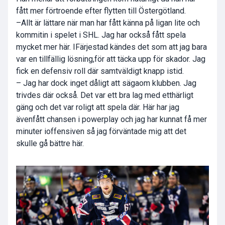
fått mer förtroende efter flytten till Östergötland.
–Allt är lättare när man har fått känna på ligan lite och
kommitin i spelet i SHL. Jag har också fått spela
mycket mer här. IFärjestad kändes det som att jag bara
var en tillfällig lösning,för att täcka upp för skador. Jag
fick en defensiv roll där samtväldigt knapp istid.
– Jag har dock inget dåligt att sägaom klubben. Jag
trivdes där också. Det var ett bra lag med etthärligt
gäng och det var roligt att spela där. Här har jag
ävenfått chansen i powerplay och jag har kunnat få mer
minuter ioffensiven så jag förväntade mig att det
skulle gå bättre här.