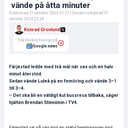
vände på åtta minuter
Publicerad
31 oktober 2024 21:21
| Senast redigerad
31
oktober 2024 22:24
Konrad Gronlund
Följ HockeySverige på
Google news
Färjestad ledde med två mål när sex och en halv
minut återstod.
Sedan vände Luleå på en femöring och vände 3–1
till 3–4.
– Det ska bli en väldigt kul bussresa tillbaka, säger
hjälten Brendan Shinnimin i TV4.
Färjestad var på väg mot en stabil hemmaseger mot