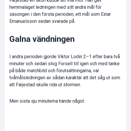
Färjestad en skön kudde att vila mot. Han gav
hemmalaget ledningen med sitt andra mål för
säsongen i den första perioden, ett mål som Einar
Emanuelsson sedan svarade på.
Galna vändningen
I andra perioden gjorde Viktor Lodin 2–1 efter bara två
minuter och sedan slog Forsell till igen och med tanke
på både matchbild och förutsättningarna, var
tvåmålsledningen av sådan karaktär att det såg ut som
att Färjestad skulle rida ut stormen.
Men sista sju minuterna hände något.