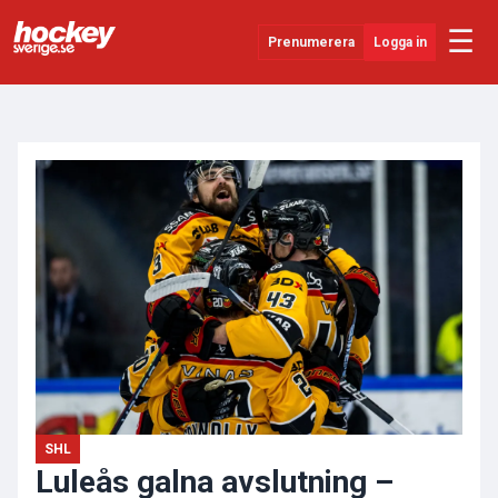
☰
Prenumerera
Logga in
ANNONS
Senaste Nytt
YouTube
SHL
Evenemang
Övrigt
SHL
Luleås galna avslutning –