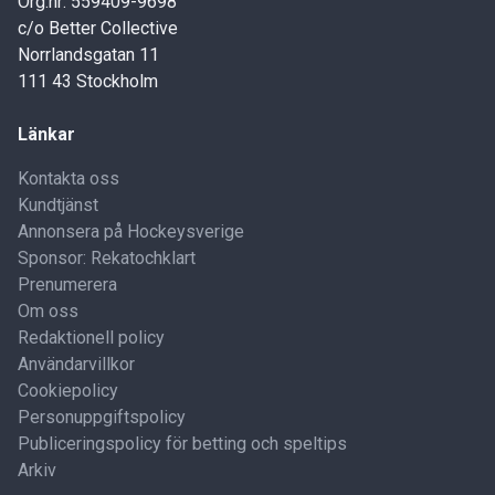
Org.nr: 559409-9698
c/o Better Collective
Norrlandsgatan 11
111 43 Stockholm
Länkar
Kontakta oss
Kundtjänst
Annonsera på Hockeysverige
Sponsor: Rekatochklart
Prenumerera
Om oss
Redaktionell policy
Användarvillkor
Cookiepolicy
Personuppgiftspolicy
Publiceringspolicy för betting och speltips
Arkiv