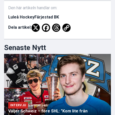
Den här artikeln handlar om:
Luleå Hockey
Färjestad BK
Dela artikel:
Senaste Nytt
INTERVJU
5 timmar sen
Väljer Schweiz – före SHL: "Kom lite från