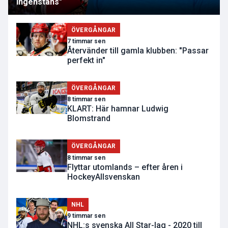
ingenstans"
ÖVERGÅNGAR
7 timmar sen
Återvänder till gamla klubben: "Passar
perfekt in"
ÖVERGÅNGAR
8 timmar sen
KLART: Här hamnar Ludwig
Blomstrand
ÖVERGÅNGAR
8 timmar sen
Flyttar utomlands – efter åren i
HockeyAllsvenskan
NHL
9 timmar sen
NHL:s svenska All Star-lag - 2020 till