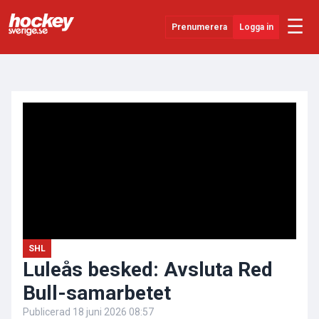
☰
Prenumerera
Logga in
ANNONS
Senaste Nytt
YouTube
SHL
Evenemang
Övrigt
SHL
Luleås besked: Avsluta Red
Bull-samarbetet
Publicerad
18 juni 2026 08:57