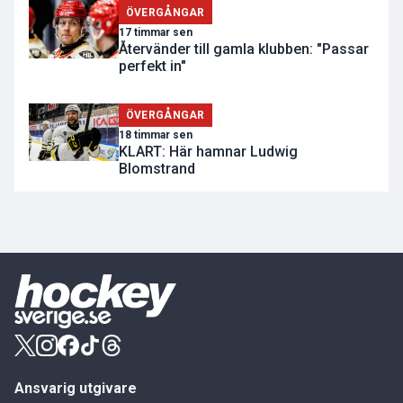
ÖVERGÅNGAR
17 timmar sen
Återvänder till gamla klubben: "Passar
perfekt in"
ÖVERGÅNGAR
18 timmar sen
KLART: Här hamnar Ludwig
Blomstrand
Ansvarig utgivare