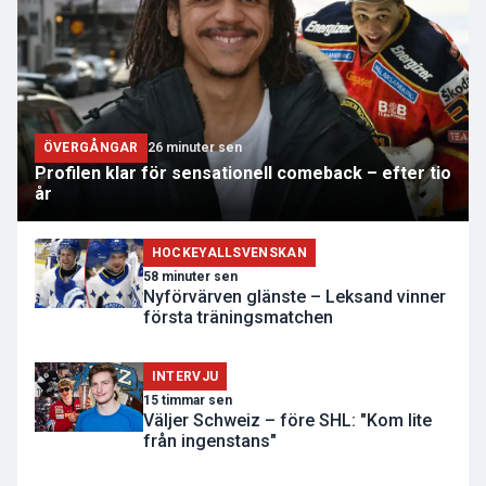
ÖVERGÅNGAR
26 minuter sen
Profilen klar för sensationell comeback – efter tio
år
HOCKEYALLSVENSKAN
58 minuter sen
Nyförvärven glänste – Leksand vinner
första träningsmatchen
INTERVJU
15 timmar sen
Väljer Schweiz – före SHL: "Kom lite
från ingenstans"