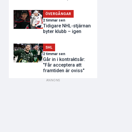
ÖVERGÅNGAR
2 timmar sen
Tidigare NHL-stjärnan
byter klubb – igen
SHL
2 timmar sen
Går in i kontraktsår:
"Får acceptera att
framtiden är oviss"
ANNONS