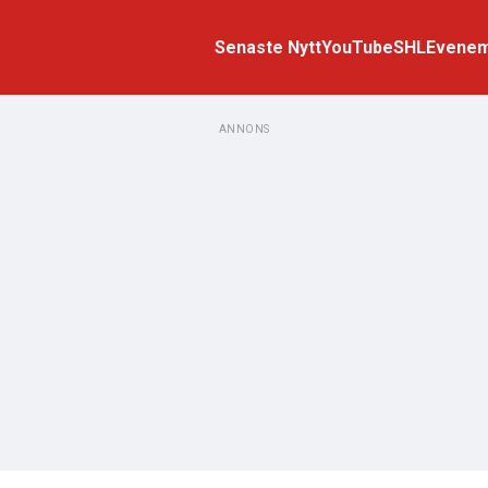
Senaste Nytt
YouTube
SHL
Evene
ANNONS