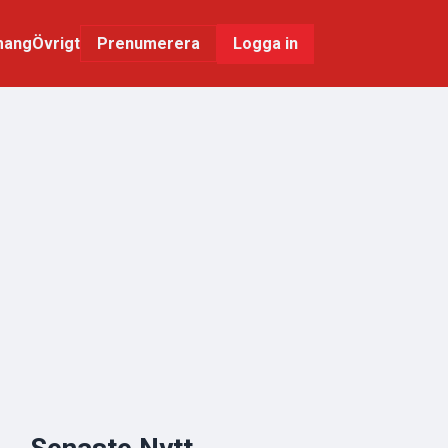
mang
Övrigt
Logga in
Prenumerera