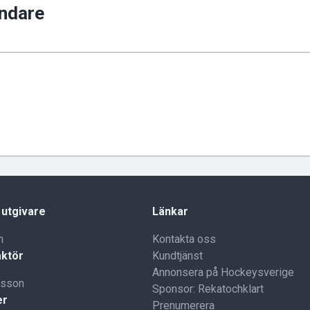
ändare
 utgivare
Länkar
n
Kontakta oss
ktör
Kundtjänst
Annonsera på Hockeysverige
lsson
Sponsor: Rekatochklart
er
Prenumerera