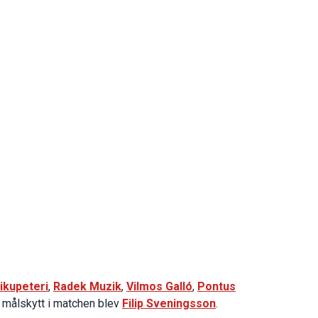
Nikupeteri
,
Radek Muzik
,
Vilmos Galló
,
Pontus
målskytt i matchen blev
Filip Sveningsson
.