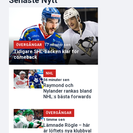
Senaste Nytt
ÖVERGÅNGAR
17 minuter sen
Tidigare SHL-backen klar för
comeback
NHL
56 minuter sen
Raymond och
Nylander rankas bland
NHL:s bästa forwards
ÖVERGÅNGAR
1 timme sen
Lämnade Rögle – här
är löftets nya klubbval