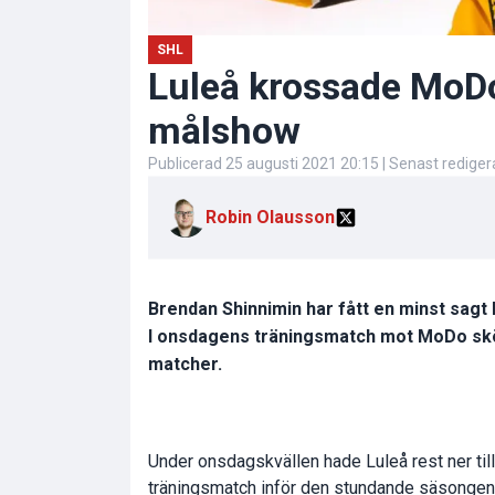
SHL
Luleå krossade MoDo
målshow
Publicerad
25 augusti 2021 20:15
| Senast redige
Robin Olausson
Brendan Shinnimin har fått en minst sagt
I onsdagens träningsmatch mot MoDo sköt 
matcher.
Under onsdagskvällen hade Luleå rest ner til
träningsmatch inför den stundande säsongen