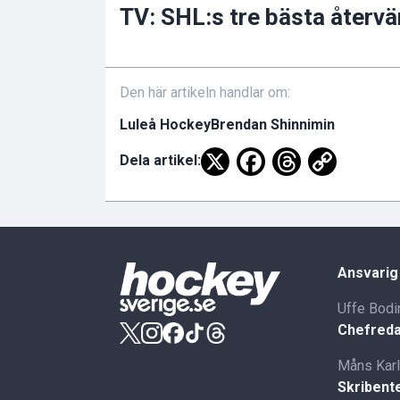
TV: SHL:s tre bästa återv
Den här artikeln handlar om:
Luleå Hockey
Brendan Shinnimin
Dela artikel:
Ansvarig
Uffe Bodi
Chefreda
Måns Kar
Skribent