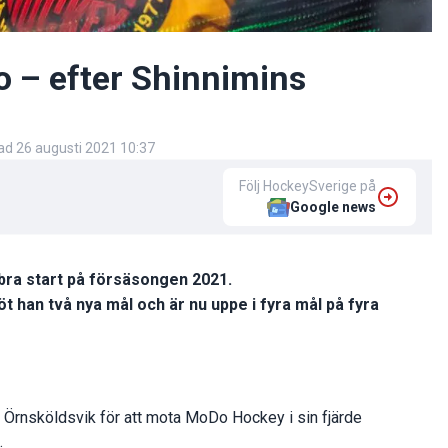
 – efter Shinnimins
rad
26 augusti 2021 10:37
Följ HockeySverige på
Google news
 bra start på försäsongen 2021.
han två nya mål och är nu uppe i fyra mål på fyra
l Örnsköldsvik för att mota MoDo Hockey i sin fjärde
.