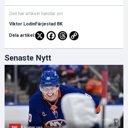
Den här artikeln handlar om:
Viktor Lodin
Färjestad BK
Dela artikel:
Senaste Nytt
SHL
8 timmar sen