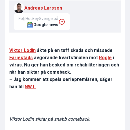
Andreas Larsson
Följ HockeySverige på
Google news
Viktor Lodin
åkte på en tuff skada och missade
Färjestads
avgörande kvartsfinalen mot
Rögle
i
våras. Nu ger han besked om rehabiliteringen och
när han siktar på comeback.
– Jag kommer att spela seriepremiären, säger
han till
NWT.
Viktor Lodin siktar på snabb comeback.