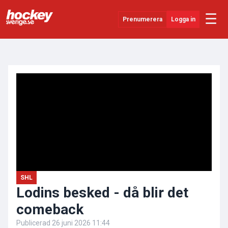
☰
Prenumerera
Logga in
ANNONS
Senaste Nytt
YouTube
SHL
Evenemang
Övrigt
SHL
Lodins besked - då blir det
comeback
Publicerad
26 juni 2026 11:44