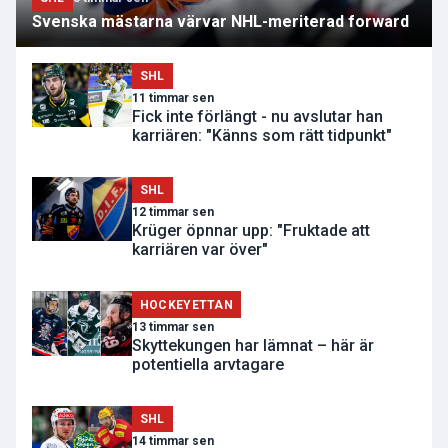
Svenska mästarna värvar NHL-meriterad forward
SHL
11 timmar sen
Fick inte förlängt - nu avslutar han
karriären: "Känns som rätt tidpunkt"
SHL
12 timmar sen
Krüger öpnnar upp: "Fruktade att
karriären var över"
HOCKEYETTAN
13 timmar sen
Skyttekungen har lämnat – här är
potentiella arvtagare
SHL
14 timmar sen