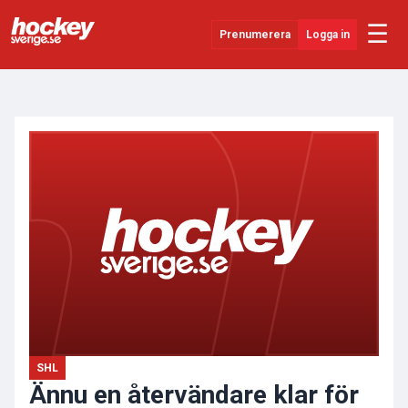
☰
Prenumerera
Logga in
ANNONS
Senaste Nytt
YouTube
SHL
Evenemang
Övrigt
SHL
Ännu en återvändare klar för