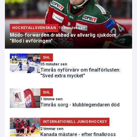
HOCKEYALLSVENSKAN
10 minuter sen
Modo-forwarden drabbad av allvarlig sjukdom:
"Blod i avföringen"
SHL
35 minuter sen
Timrås nyförvärv om finalförlusten:
"Sved extra mycket"
SHL
1 timme sen
Timrås sorg - klubblegendaren död
INTERNATIONELL JUNIORHOCKEY
2 timmar sen
Kanada mästare - efter finalkross