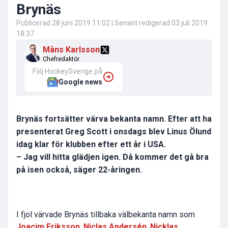
Brynäs
Publicerad
28 juni 2019 11:02
| Senast redigerad
03 juli 2019
18:37
Måns Karlsson
Chefredaktör
Följ HockeySverige på
Google news
Brynäs fortsätter värva bekanta namn. Efter att ha
presenterat Greg Scott i onsdags blev Linus Ölund
idag klar för klubben efter ett år i USA.
– Jag vill hitta glädjen igen. Då kommer det gå bra
på isen också, säger 22-åringen.
I fjol värvade Brynäs tillbaka välbekanta namn som
Joacim Eriksson
,
Niclas Andersén
,
Nicklas