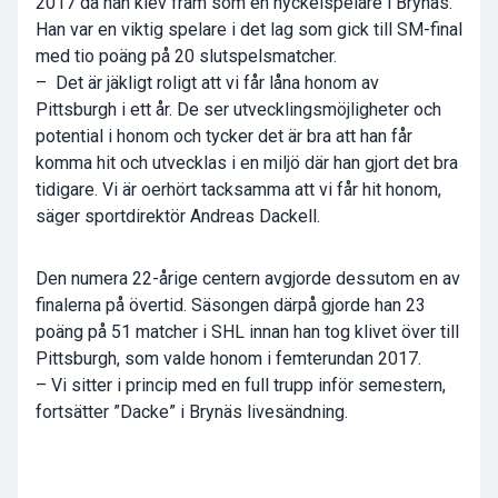
2017 då han klev fram som en nyckelspelare i Brynäs.
Han var en viktig spelare i det lag som gick till SM-final
med tio poäng på 20 slutspelsmatcher.
– Det är jäkligt roligt att vi får låna honom av
Pittsburgh i ett år. De ser utvecklingsmöjligheter och
potential i honom och tycker det är bra att han får
komma hit och utvecklas i en miljö där han gjort det bra
tidigare. Vi är oerhört tacksamma att vi får hit honom,
säger sportdirektör Andreas Dackell.
Den numera 22-årige centern avgjorde dessutom en av
finalerna på övertid. Säsongen därpå gjorde han 23
poäng på 51 matcher i SHL innan han tog klivet över till
Pittsburgh, som valde honom i femterundan 2017.
– Vi sitter i princip med en full trupp inför semestern,
fortsätter ”Dacke” i Brynäs livesändning.