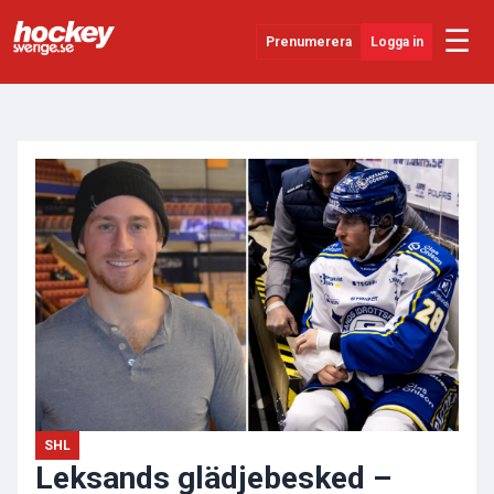
☰
Prenumerera
Logga in
ANNONS
Senaste Nytt
YouTube
SHL
Evenemang
Övrigt
SHL
Leksands glädjebesked –