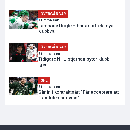
ÖVERGÅNGAR
1 timme sen
Lämnade Rögle – här är löftets nya
klubbval
ÖVERGÅNGAR
2 timmar sen
Tidigare NHL-stjärnan byter klubb –
igen
SHL
2 timmar sen
Går in i kontraktsår: "Får acceptera att
framtiden är oviss"