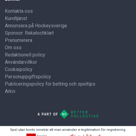
Kontakta oss
Kundtjänst
Annonsera på Hockeysverige
Sponsor: Rekatochklart
Prenumerera
Om oss
Redaktionell policy
Användarvillkor
Cookiepolicy
Personuppgiftspolicy
Publiceringspolicy för betting och speltips
Arkiv
Spel utan konto innebär att man använder e-legitimation för registrering.