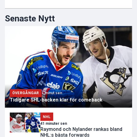
Senaste Nytt
ÖVERGÅNGAR
1 minut sen
Tidigare SHL-backen klar för comeback
NHL
41 minuter sen
Raymond och Nylander rankas bland
NHL:s bästa forwards