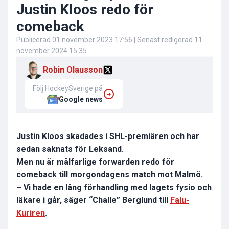
Justin Kloos redo för
comeback
Publicerad
01 november 2023 17:56
| Senast redigerad
11
november 2024 15:35
Robin Olausson
Följ HockeySverige på
Google news
Justin Kloos skadades i SHL-premiären och har
sedan saknats för Leksand.
Men nu är målfarlige forwarden redo för
comeback till morgondagens match mot Malmö.
– Vi hade en lång förhandling med lagets fysio och
läkare i går, säger “Challe” Berglund till
Falu-
Kuriren
.