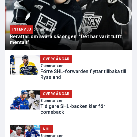
INTERVJU
6 timmar sen
Berättar om svåra säsongen: "Det har varit tufft
mentalt"
ÖVERGÅNGAR
7 timmar sen
Förre SHL-forwarden flyttar tillbaka till
Ryssland
ÖVERGÅNGAR
8 timmar sen
Tidigare SHL-backen klar för
comeback
NHL
8 timmar sen