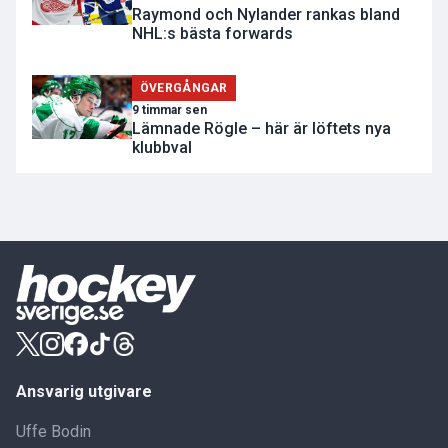
Raymond och Nylander rankas bland
NHL:s bästa forwards
ÖVERGÅNGAR
9 timmar sen
Lämnade Rögle – här är löftets nya
klubbval
Ansvarig utgivare
Uffe Bodin