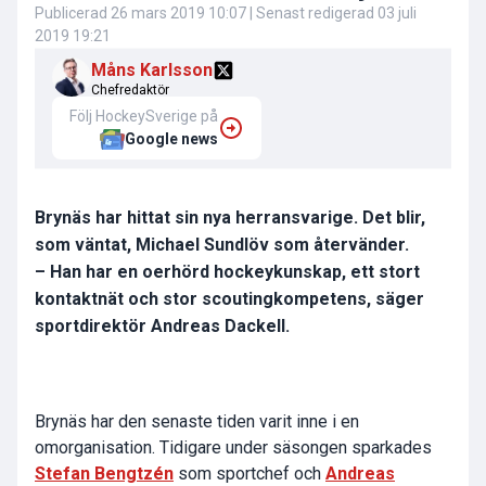
Publicerad
26 mars 2019 10:07
| Senast redigerad
03 juli
2019 19:21
Måns Karlsson
Chefredaktör
Följ HockeySverige på
Google news
Brynäs har hittat sin nya herransvarige. Det blir,
som väntat, Michael Sundlöv som återvänder.
– Han har en oerhörd hockeykunskap, ett stort
kontaktnät och stor scoutingkompetens, säger
sportdirektör Andreas Dackell.
Brynäs har den senaste tiden varit inne i en
omorganisation. Tidigare under säsongen sparkades
Stefan Bengtzén
som sportchef och
Andreas