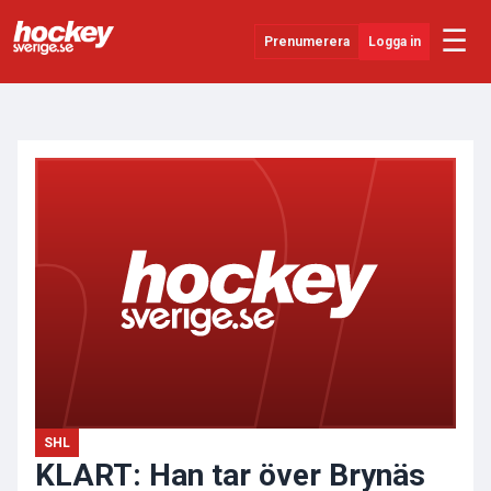
☰
Prenumerera
Logga in
ANNONS
Senaste Nytt
YouTube
SHL
Evenemang
Övrigt
SHL
KLART: Han tar över Brynäs