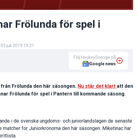
r Frölunda för spel i
d
03 juli 2019 19:21
Följ HockeySverige på
Google news
na från Frölunda den här säsongen.
Nu står det klart
att den
ar Frölunda för spel i Pantern till kommande säsong.
mande i de svenska ungdoms- och juniorlandslagen de senaste
e matcher för Juniorkronorna den här säsongen. Miketinac har
itlista.