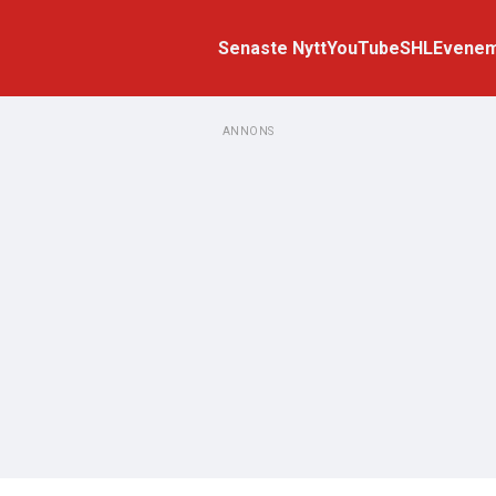
Senaste Nytt
YouTube
SHL
Evene
ANNONS