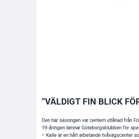
”VÄLDIGT FIN BLICK FÖ
Den här säsongen var centern utlånad från Fröl
19-åringen lämnar Göteborgsklubben för spel
– Kalle är en hårt arbetande tvåvägscenter so