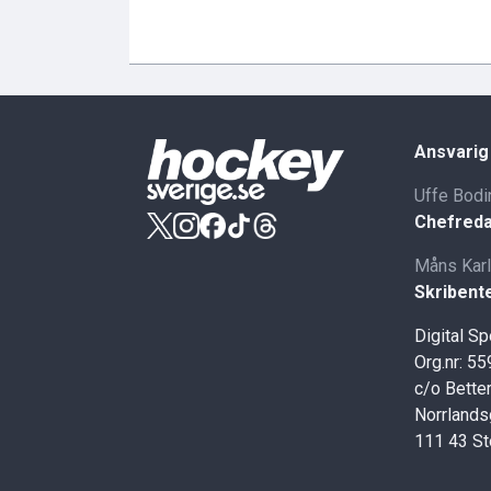
Ansvarig
Uffe Bodi
Chefreda
Måns Kar
Skribent
Digital S
Org.nr: 5
c/o Better
Norrlands
111 43 S