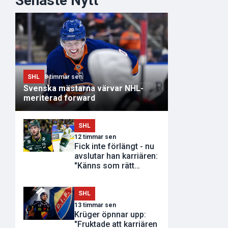
Senaste Nytt
SHL
8 timmar sen
Svenska mästarna värvar NHL-
meriterad forward
SHL
12 timmar sen
Fick inte förlängt - nu
avslutar han karriären:
"Känns som rätt
tidpunkt"
SHL
13 timmar sen
Krüger öpnnar upp:
"Fruktade att karriären