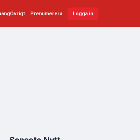
mang
Övrigt
Logga in
Prenumerera