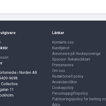
 utgivare
Länkar
n
Kontakta oss
ktör
Kundtjänst
Annonsera på Hockeysverige
lsson
Sponsor: Rekatochklart
er
Prenumerera
Om oss
portsmedia i Norden AB
Redaktionell policy
59409-9698
Användarvillkor
 Collective
Cookiepolicy
gatan 11
Personuppgiftspolicy
tockholm
Publiceringspolicy för betting o
Arkiv