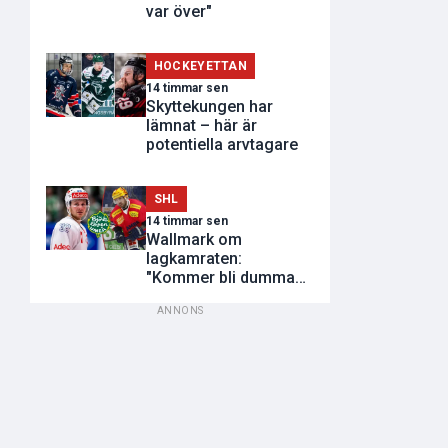
var över"
HOCKEYETTAN
14 timmar sen
Skyttekungen har
lämnat – här är
potentiella arvtagare
SHL
14 timmar sen
Wallmark om
lagkamraten:
"Kommer bli dumma
utvisningar"
ANNONS