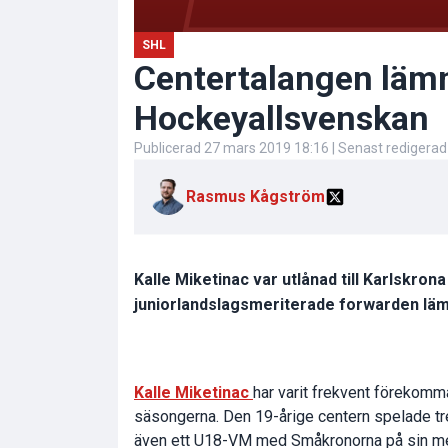
SHL
Centertalangen lämna
Hockeyallsvenskan
Publicerad
27 mars 2019 18:16
| Senast redigera
Rasmus Kågström
Kalle Miketinac var utlånad till Karlskro
juniorlandslagsmeriterade forwarden lämn
Kalle Miketinac
har varit frekvent förekom
säsongerna. Den 19-årige centern spelade tr
även ett U18-VM med Småkronorna på sin mer