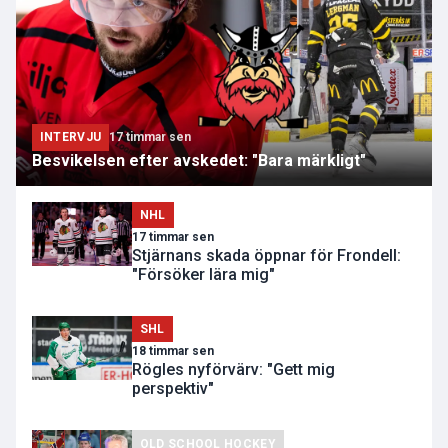
INTERVJU
17 timmar sen
Besvikelsen efter avskedet: "Bara märkligt"
NHL
17 timmar sen
Stjärnans skada öppnar för Frondell:
"Försöker lära mig"
SHL
18 timmar sen
Rögles nyförvärv: "Gett mig
perspektiv"
OLD SCHOOL HOCKEY