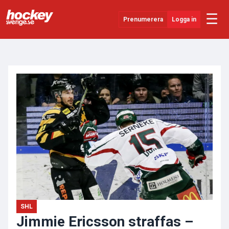
☰
Prenumerera
Logga in
ANNONS
Senaste Nytt
YouTube
SHL
Evenemang
Övrigt
SHL
Jimmie Ericsson straffas –