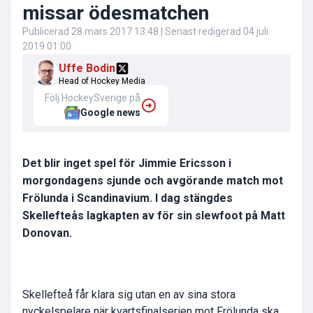
missar ödesmatchen
Publicerad
28 mars 2017 13:48
| Senast redigerad
04 juli
2019 01:00
Uffe Bodin
Head of Hockey Media
Följ HockeySverige på
Google news
Det blir inget spel för Jimmie Ericsson i
morgondagens sjunde och avgörande match mot
Frölunda i Scandinavium. I dag stängdes
Skellefteås lagkapten av för sin slewfoot på Matt
Donovan.
Skellefteå får klara sig utan en av sina stora
nyckelspelare när kvartsfinalserien mot Frölunda ska