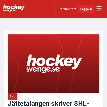
☰
Prenumerera
Logga in
ANNONS
Senaste Nytt
YouTube
SHL
Evenemang
Övrigt
SHL
Jättetalangen skriver SHL-