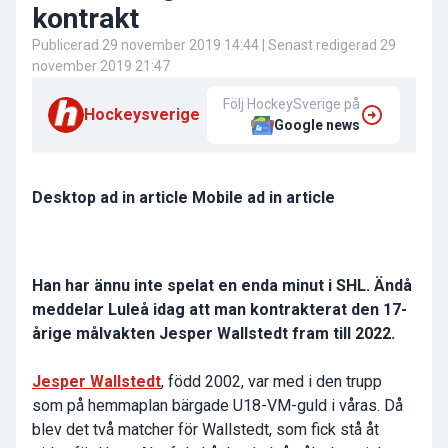
kontrakt
Publicerad
29 november 2019 14:44
| Senast redigerad
29
november 2019 21:47
Följ HockeySverige på
Hockeysverige
Google news
Desktop ad in article Mobile ad in article
Han har ännu inte spelat en enda minut i SHL. Ändå
meddelar Luleå idag att man kontrakterat den 17-
årige målvakten Jesper Wallstedt fram till 2022.
Jesper Wallstedt
, född 2002, var med i den trupp
som på hemmaplan bärgade U18-VM-guld i våras. Då
blev det två matcher för Wallstedt, som fick stå åt