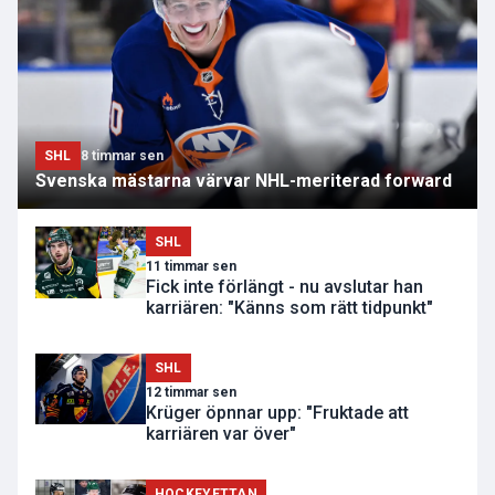
SHL
8 timmar sen
Svenska mästarna värvar NHL-meriterad forward
SHL
11 timmar sen
Fick inte förlängt - nu avslutar han
karriären: "Känns som rätt tidpunkt"
SHL
12 timmar sen
Krüger öpnnar upp: "Fruktade att
karriären var över"
HOCKEYETTAN