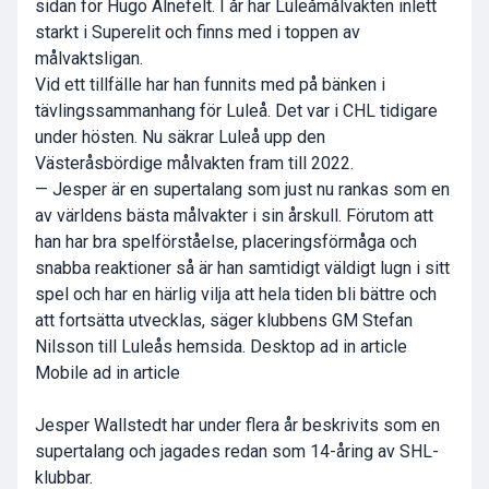
sidan för Hugo Alnefelt. I år har Luleåmålvakten inlett
starkt i Superelit och finns med i toppen av
målvaktsligan.
Vid ett tillfälle har han funnits med på bänken i
tävlingssammanhang för Luleå. Det var i CHL tidigare
under hösten. Nu säkrar Luleå upp den
Västeråsbördige målvakten fram till 2022.
—
Jesper är en supertalang som just nu rankas som en
av världens bästa målvakter i sin årskull. Förutom att
han har bra spelförståelse, placeringsförmåga och
snabba reaktioner så är han samtidigt väldigt lugn i sitt
spel och har en härlig vilja att hela tiden bli bättre och
att fortsätta utvecklas, säger klubbens GM Stefan
Nilsson till Luleås hemsida.
Desktop ad in article
Mobile ad in article
Jesper Wallstedt har under flera år beskrivits som en
supertalang och jagades redan som 14-åring av SHL-
klubbar.