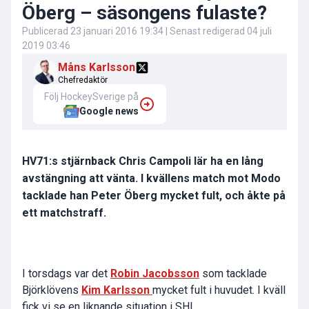
Öberg – säsongens fulaste?
Publicerad
23 januari 2016 19:34
| Senast redigerad
04 juli
2019 03:46
Måns Karlsson
Chefredaktör
Följ HockeySverige på
Google news
HV71:s stjärnback Chris Campoli lär ha en lång
avstängning att vänta. I kvällens match mot Modo
tacklade han Peter Öberg mycket fult, och åkte på
ett matchstraff.
I torsdags var det
Robin Jacobsson
som tacklade
Björklövens
Kim Karlsson
mycket fult i huvudet. I kväll
fick vi se en liknande situation i SHL.