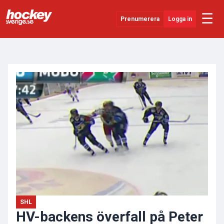
☰
Prenumerera
Logga in
ANNONS
Senaste Nytt
YouTube
SHL
Evenemang
Övrigt
SHL
HV-backens överfall på Peter