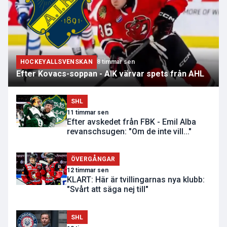
HOCKEYALLSVENSKAN
8 timmar sen
Efter Kovacs-soppan - AIK värvar spets från AHL
SHL
11 timmar sen
Efter avskedet från FBK - Emil Alba
revanschsugen: "Om de inte vill..."
ÖVERGÅNGAR
12 timmar sen
KLART: Här är tvillingarnas nya klubb:
"Svårt att säga nej till"
SHL