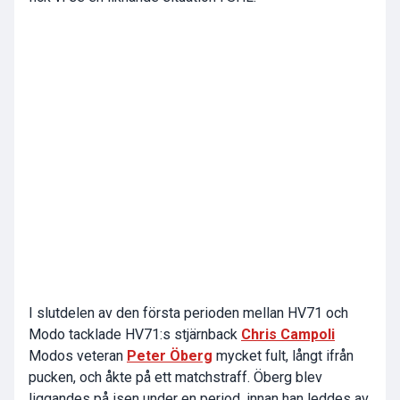
I slutdelen av den första perioden mellan HV71 och
Modo tacklade HV71:s stjärnback
Chris Campoli
Modos veteran
Peter Öberg
mycket fult, långt ifrån
pucken, och åkte på ett matchstraff. Öberg blev
liggandes på isen under en period, innan han leddes av