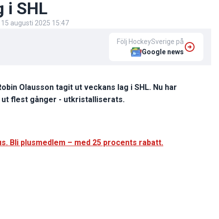
g i SHL
d
15 augusti 2025 15:47
Följ HockeySverige på
Google news
bin Olausson tagit ut veckans lag i SHL. Nu har
t flest gånger - utkristalliserats.
s. Bli plusmedlem – med 25 procents rabatt.