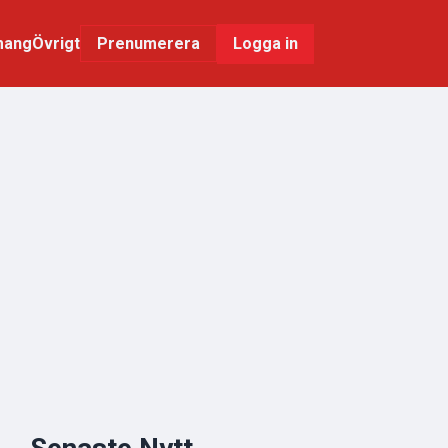
mang
Övrigt
Logga in
Prenumerera