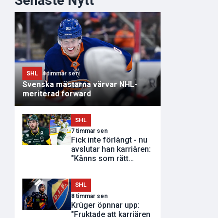
Senaste Nytt
SHL
4 timmar sen
Svenska mästarna värvar NHL-
meriterad forward
SHL
7 timmar sen
Fick inte förlängt - nu
avslutar han karriären:
"Känns som rätt
tidpunkt"
SHL
8 timmar sen
Krüger öpnnar upp:
"Fruktade att karriären