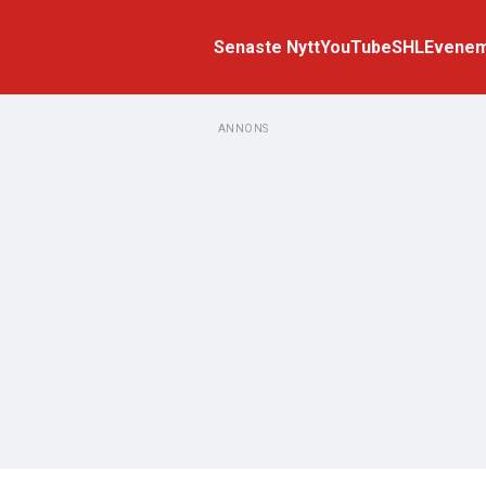
Senaste Nytt
YouTube
SHL
Evene
ANNONS