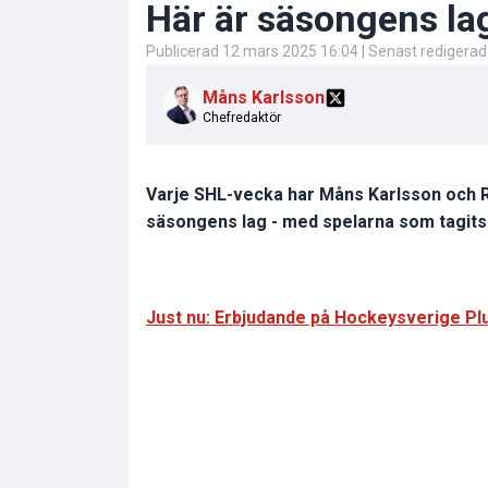
Här är säsongens la
Publicerad
12 mars 2025 16:04
| Senast redigera
Måns Karlsson
Chefredaktör
Varje SHL-vecka har Måns Karlsson och Ro
säsongens lag - med spelarna som tagits u
Just nu: Erbjudande på Hockeysverige Plu