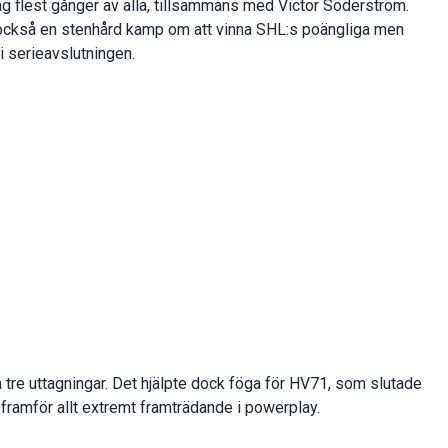
ag flest gånger av alla, tillsammans med Victor Söderström.
 också en stenhård kamp om att vinna SHL:s poängliga men
i serieavslutningen.
 tre uttagningar. Det hjälpte dock föga för HV71, som slutade
 framför allt extremt framträdande i powerplay.