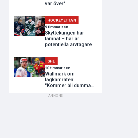
var över"
HOCKEYETTAN
9 timmar sen
Skyttekungen har
lämnat – här är
potentiella arvtagare
SHL
10 timmar sen
Wallmark om
lagkamraten:
"Kommer bli dumma
utvisningar"
ANNONS