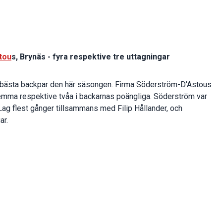
tou
s, Brynäs - fyra respektive tre uttagningar
s bästa backpar den här säsongen. Firma Söderström-D'Astous
 femma respektive tvåa i backarnas poängliga. Söderström var
g flest gånger tillsammans med Filip Hållander, och
ar.