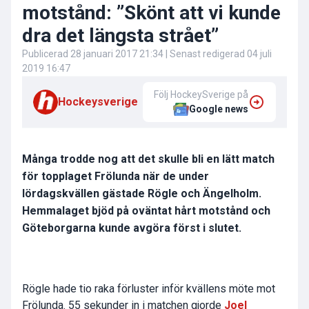
motstånd: ”Skönt att vi kunde
dra det längsta strået”
Publicerad
28 januari 2017 21:34
| Senast redigerad
04 juli
2019 16:47
Följ HockeySverige på
Hockeysverige
Google news
Många trodde nog att det skulle bli en lätt match
för topplaget Frölunda när de under
lördagskvällen gästade Rögle och Ängelholm.
Hemmalaget bjöd på oväntat hårt motstånd och
Göteborgarna kunde avgöra först i slutet.
Rögle hade tio raka förluster inför kvällens möte mot
Frölunda. 55 sekunder in i matchen gjorde
Joel