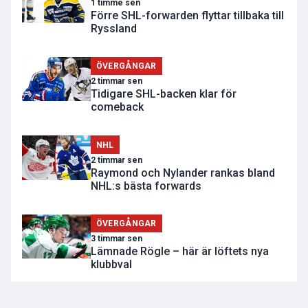
1 timme sen
Förre SHL-forwarden flyttar tillbaka till
Ryssland
ÖVERGÅNGAR
2 timmar sen
Tidigare SHL-backen klar för
comeback
NHL
2 timmar sen
Raymond och Nylander rankas bland
NHL:s bästa forwards
ÖVERGÅNGAR
3 timmar sen
Lämnade Rögle – här är löftets nya
klubbval