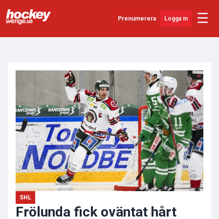
☰
Prenumerera
Logga in
ANNONS
Senaste Nytt
YouTube
SHL
Evenemang
Övrigt
SHL
Frölunda fick oväntat hårt