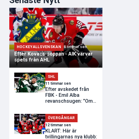
Senaste Nytt
HOCKEYALLSVENSKAN
8 timmar sen
Efter Kovacs-soppan - AIK värvar
spets från AHL
SHL
11 timmar sen
Efter avskedet från
FBK - Emil Alba
revanschsugen: "Om
de inte vill..."
ÖVERGÅNGAR
12 timmar sen
KLART: Här är
tvillingarnas nya klubb: