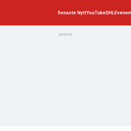
Senaste Nytt
YouTube
SHL
Evene
ANNONS