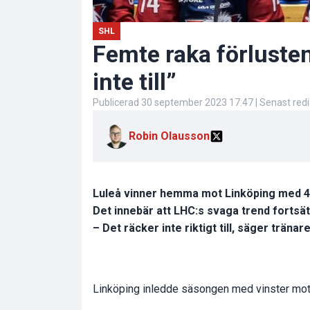
SHL
Femte raka förlusten
inte till”
Publicerad
30 september 2023 17:47
| Senast red
Robin Olausson
Luleå vinner hemma mot Linköping med 4
Det innebär att LHC:s svaga trend fortsät
– Det räcker inte riktigt till, säger trän
Linköping inledde säsongen med vinster mot