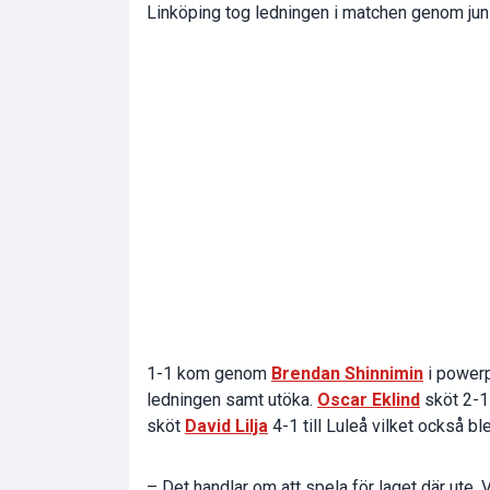
Linköping tog ledningen i matchen genom ju
1-1 kom genom
Brendan Shinnimin
i powerp
ledningen samt utöka.
Oscar Eklind
sköt 2-1
sköt
David Lilja
4-1 till Luleå vilket också bl
– Det handlar om att spela för laget där ute