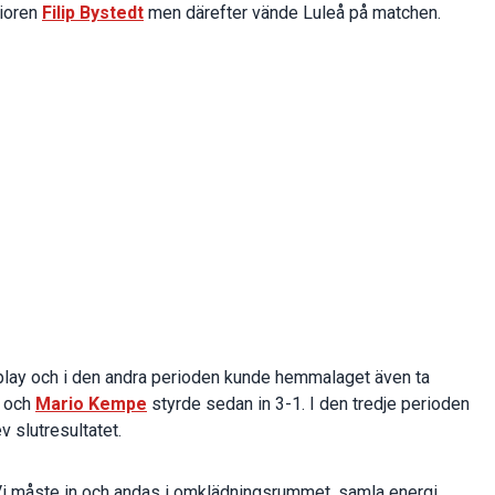
nioren
Filip Bystedt
men därefter vände Luleå på matchen.
lay och i den andra perioden kunde hemmalaget även ta
 och
Mario Kempe
styrde sedan in 3-1. I den tredje perioden
ev slutresultatet.
. Vi måste in och andas i omklädningsrummet, samla energi