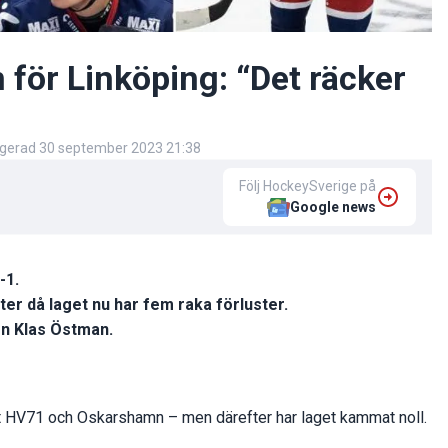
 för Linköping: “Det räcker
igerad
30 september 2023 21:38
Följ HockeySverige på
Google news
-1.
ter då laget nu har fem raka förluster.
aren Klas Östman.
 HV71 och Oskarshamn – men därefter har laget kammat noll.