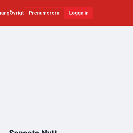
mang
Övrigt
Logga in
Prenumerera