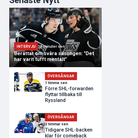
Senaste Nytt
INTERVJU
53 minuter sen
Berättar om svåra säsongen: "Det
har varit tufft mentalt"
ÖVERGÅNGAR
1 timme sen
Förre SHL-forwarden
flyttar tillbaka till
Ryssland
ÖVERGÅNGAR
2 timmar sen
Tidigare SHL-backen
klar för comeback