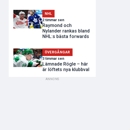
NHL
2 timmar sen
Raymond och
Nylander rankas bland
NHL:s bästa forwards
ÖVERGÅNGAR
3 timmar sen
Lämnade Rögle – här
är löftets nya klubbval
ANNONS