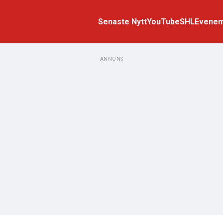
Senaste Nytt
YouTube
SHL
Evene
ANNONS