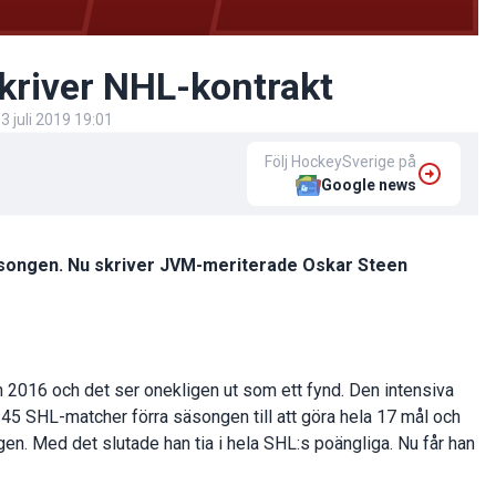
skriver NHL-kontrakt
3 juli 2019 19:01
Följ HockeySverige på
Google news
säsongen. Nu skriver JVM-meriterade Oskar Steen
n 2016 och det ser onekligen ut som ett fynd. Den intensiva
 45 SHL-matcher förra säsongen till att göra hela 17 mål och
en. Med det slutade han tia i hela SHL:s poängliga. Nu får han