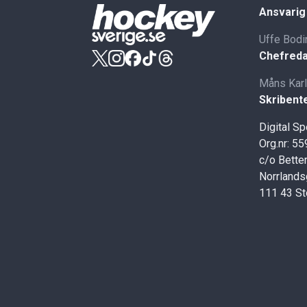
Ansvarig
Uffe Bodi
Chefreda
Måns Kar
Skribent
Digital S
Org.nr: 5
c/o Better
Norrlands
111 43 S