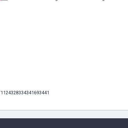
us/1124328334341693441