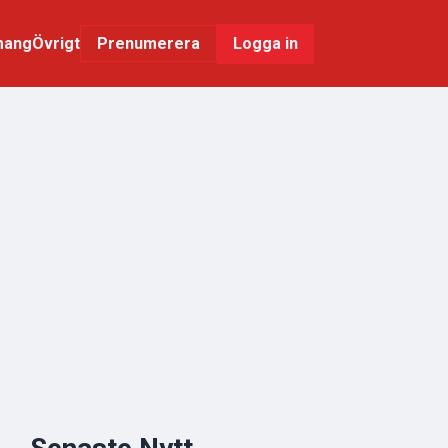
mang
Övrigt
Logga in
Prenumerera