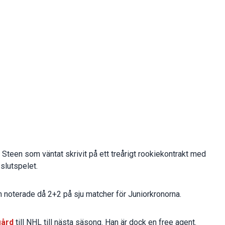
Steen som väntat skrivit på ett treårigt rookiekontrakt med
 slutspelet.
 noterade då 2+2 på sju matcher för Juniorkronorna.
gård
till NHL till nästa säsong. Han är dock en free agent.