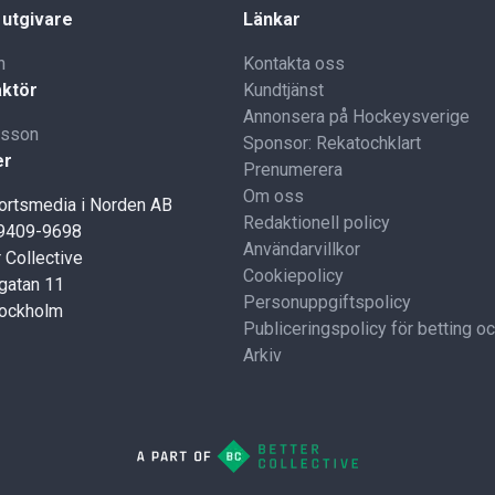
 utgivare
Länkar
n
Kontakta oss
ktör
Kundtjänst
Annonsera på Hockeysverige
lsson
Sponsor: Rekatochklart
er
Prenumerera
Om oss
portsmedia i Norden AB
Redaktionell policy
59409-9698
Användarvillkor
 Collective
Cookiepolicy
gatan 11
Personuppgiftspolicy
tockholm
Publiceringspolicy för betting o
Arkiv