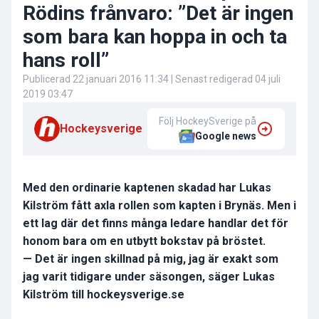
Rödins frånvaro: ”Det är ingen
som bara kan hoppa in och ta
hans roll”
Publicerad
22 januari 2016 11:34
| Senast redigerad
04 juli
2019 03:47
Följ HockeySverige på
Hockeysverige
Google news
Med den ordinarie kaptenen skadad har Lukas
Kilström fått axla rollen som kapten i Brynäs. Men i
ett lag där det finns många ledare handlar det för
honom bara om en utbytt bokstav på bröstet.
— Det är ingen skillnad på mig, jag är exakt som
jag varit tidigare under säsongen, säger Lukas
Kilström till hockeysverige.se