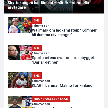
Skyttekungen har lämnat – här är potentiella
arvtagare
SHL
1 timme sen
Wallmark om lagkamraten: "Kommer
bli dumma utvisningar"
SHL
1 timme sen
Sportchefens svar om truppbygget:
"Där är det nej"
SHL
4 timmar sen
KLART: Lämnar Malmö för Finland
HOCKEYALLSVENSKAN
4 timmar sen