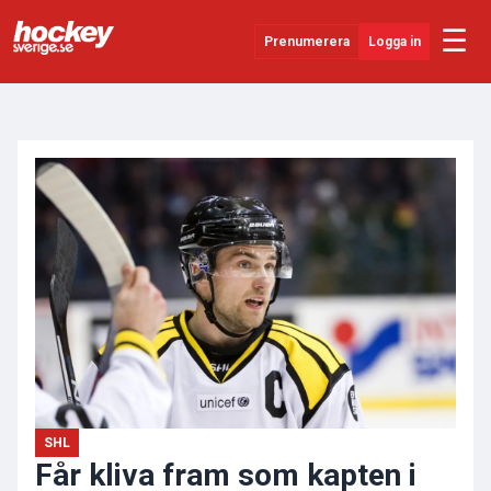
☰
Prenumerera
Logga in
ANNONS
Senaste Nytt
YouTube
SHL
Evenemang
Övrigt
SHL
Får kliva fram som kapten i