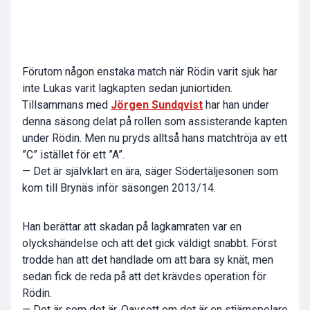
Förutom någon enstaka match när Rödin varit sjuk har
inte Lukas varit lagkapten sedan juniortiden.
Tillsammans med
Jörgen Sundqvist
har han under
denna säsong delat på rollen som assisterande kapten
under Rödin. Men nu pryds alltså hans matchtröja av ett
”C” istället för ett ”A”.
— Det är självklart en ära, säger Södertäljesonen som
kom till Brynäs inför säsongen 2013/14.
Han berättar att skadan på lagkamraten var en
olyckshändelse och att det gick väldigt snabbt. Först
trodde han att det handlade om att bara sy knät, men
sedan fick de reda på att det krävdes operation för
Rödin.
— Det är som det är. Oavsett om det är en stjärnspelare