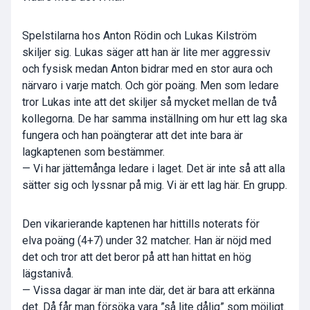
Spelstilarna hos Anton Rödin och Lukas Kilström
skiljer sig. Lukas säger att han är lite mer aggressiv
och fysisk medan Anton bidrar med en stor aura och
närvaro i varje match. Och gör poäng. Men som ledare
tror Lukas inte att det skiljer så mycket mellan de två
kollegorna. De har samma inställning om hur ett lag ska
fungera och han poängterar att det inte bara är
lagkaptenen som bestämmer.
— Vi har jättemånga ledare i laget. Det är inte så att alla
sätter sig och lyssnar på mig. Vi är ett lag här. En grupp.
Den vikarierande kaptenen har hittills noterats för
elva poäng (4+7) under 32 matcher. Han är nöjd med
det och tror att det beror på att han hittat en hög
lägstanivå.
— Vissa dagar är man inte där, det är bara att erkänna
det. Då får man försöka vara ”så lite dålig” som möjligt.