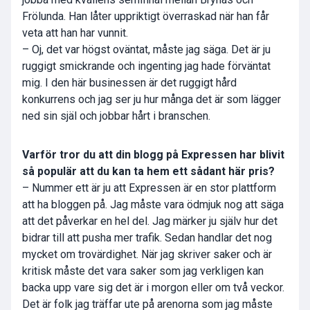
Frölunda. Han låter uppriktigt överraskad när han får
veta att han har vunnit.
– Oj, det var högst oväntat, måste jag säga. Det är ju
ruggigt smickrande och ingenting jag hade förväntat
mig. I den här businessen är det ruggigt hård
konkurrens och jag ser ju hur många det är som lägger
ned sin själ och jobbar hårt i branschen.
Varför tror du att din blogg på Expressen har blivit
så populär att du kan ta hem ett sådant här pris?
– Nummer ett är ju att Expressen är en stor plattform
att ha bloggen på. Jag måste vara ödmjuk nog att säga
att det påverkar en hel del. Jag märker ju själv hur det
bidrar till att pusha mer trafik. Sedan handlar det nog
mycket om trovärdighet. När jag skriver saker och är
kritisk måste det vara saker som jag verkligen kan
backa upp vare sig det är i morgon eller om två veckor.
Det är folk jag träffar ute på arenorna som jag måste