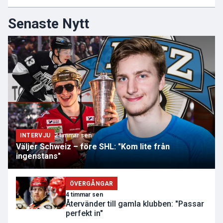
Senaste Nytt
INTERVJU
2 timmar sen
Väljer Schweiz – före SHL: "Kom lite från
ingenstans"
ÖVERGÅNGAR
4 timmar sen
Återvänder till gamla klubben: "Passar
perfekt in"