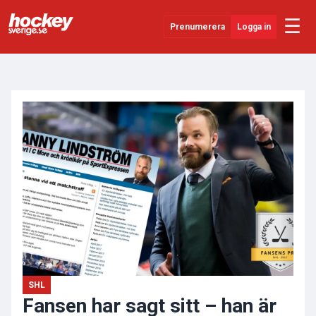
☰
Prenumerera
Logga in
ANNONS
Senaste Nytt
YouTube
SHL
Evenemang
Övrigt
SHL
Fansen har sagt sitt – han är