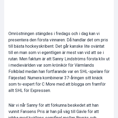
Omröstningen stängdes i fredags och i dag kan vi
presentera den första vinnaren. Då handlar det om pris
till bästa hockeyskribent. Det går kanske lite oväntat
till en man som vi egentligen är mest van vid att se i
rutan. Men faktum är att Sanny Lindströms första kliv ut
i medievärlden var som krönikör för Värmlands
Folkblad medan han fortfarande var en SHL-spelare för
Färjestad. Numera kombinerar 37-åringen sitt knäck
som tv-expert för C More med att blogga om framför
allt SHL för Expressen.
När vi når Sanny för att förkunna beskedet att han
vunnit Fansens Pris är han på väg till Gävle för att
jobba med kvällens semifinal mellan Brynäs och