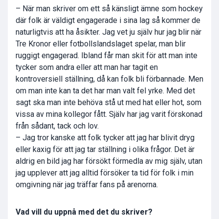
– När man skriver om ett så känsligt ämne som hockey
där folk är väldigt engagerade i sina lag så kommer de
naturligtvis att ha åsikter. Jag vet ju själv hur jag blir när
Tre Kronor eller fotbollslandslaget spelar, man blir
ruggigt engagerad. Ibland får man skit för att man inte
tycker som andra eller att man har tagit en
kontroversiell ställning, då kan folk bli förbannade. Men
om man inte kan ta det har man valt fel yrke. Med det
sagt ska man inte behöva stå ut med hat eller hot, som
vissa av mina kollegor fått. Själv har jag varit förskonad
från sådant, tack och lov.
– Jag tror kanske att folk tycker att jag har blivit dryg
eller kaxig för att jag tar ställning i olika frågor. Det är
aldrig en bild jag har försökt förmedla av mig själv, utan
jag upplever att jag alltid försöker ta tid för folk i min
omgivning när jag träffar fans på arenorna.
Vad vill du uppnå med det du skriver?