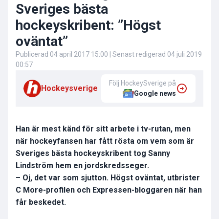
Sveriges bästa
hockeyskribent: ”Högst
oväntat”
Publicerad
04 april 2017 15:00
| Senast redigerad
04 juli 2019
00:57
Följ HockeySverige på
Hockeysverige
Google news
Han är mest känd för sitt arbete i tv-rutan, men
när hockeyfansen har fått rösta om vem som är
Sveriges bästa hockeyskribent tog Sanny
Lindström hem en jordskredsseger.
– Oj, det var som sjutton. Högst oväntat, utbrister
C More-profilen och Expressen-bloggaren när han
får beskedet.