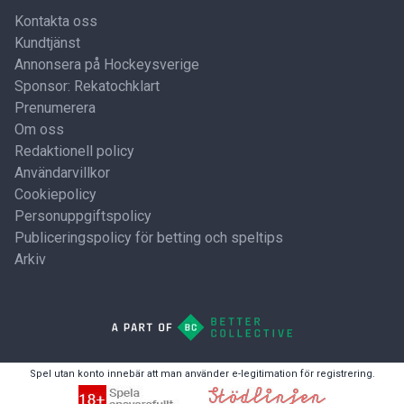
Kontakta oss
Kundtjänst
Annonsera på Hockeysverige
Sponsor: Rekatochklart
Prenumerera
Om oss
Redaktionell policy
Användarvillkor
Cookiepolicy
Personuppgiftspolicy
Publiceringspolicy för betting och speltips
Arkiv
Spel utan konto innebär att man använder e-legitimation för registrering.