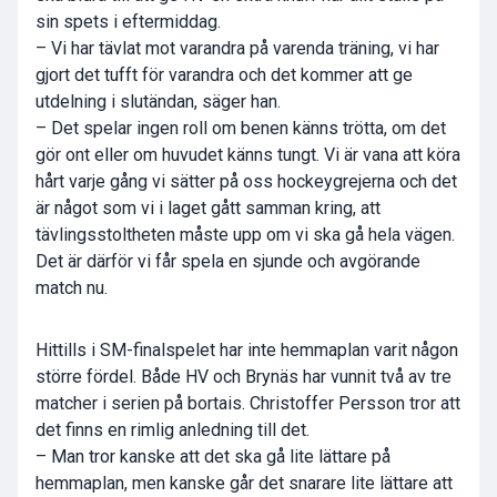
sin spets i eftermiddag.
– Vi har tävlat mot varandra på varenda träning, vi har
gjort det tufft för varandra och det kommer att ge
utdelning i slutändan, säger han.
– Det spelar ingen roll om benen känns trötta, om det
gör ont eller om huvudet känns tungt. Vi är vana att köra
hårt varje gång vi sätter på oss hockeygrejerna och det
är något som vi i laget gått samman kring, att
tävlingsstoltheten måste upp om vi ska gå hela vägen.
Det är därför vi får spela en sjunde och avgörande
match nu.
Hittills i SM-finalspelet har inte hemmaplan varit någon
större fördel. Både HV och Brynäs har vunnit två av tre
matcher i serien på bortais. Christoffer Persson tror att
det finns en rimlig anledning till det.
– Man tror kanske att det ska gå lite lättare på
hemmaplan, men kanske går det snarare lite lättare att