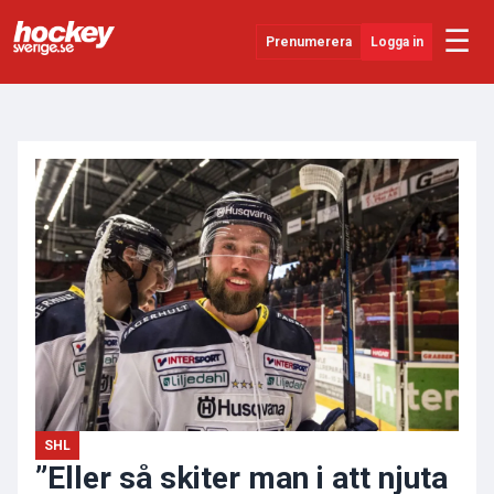
☰
Prenumerera
Logga in
ANNONS
Senaste Nytt
YouTube
SHL
Evenemang
Övrigt
SHL
”Eller så skiter man i att njuta