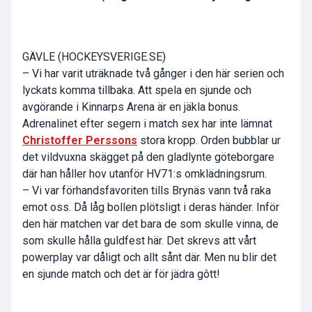
GÄVLE (HOCKEYSVERIGE.SE)
– Vi har varit uträknade två gånger i den här serien och
lyckats komma tillbaka. Att spela en sjunde och
avgörande i Kinnarps Arena är en jäkla bonus.
Adrenalinet efter segern i match sex har inte lämnat
Christoffer Perssons
stora kropp. Orden bubblar ur
det vildvuxna skägget på den gladlynte göteborgare
där han håller hov utanför HV71:s omklädningsrum.
– Vi var förhandsfavoriten tills Brynäs vann två raka
emot oss. Då låg bollen plötsligt i deras händer. Inför
den här matchen var det bara de som skulle vinna, de
som skulle hålla guldfest här. Det skrevs att vårt
powerplay var dåligt och allt sånt där. Men nu blir det
en sjunde match och det är för jädra gôtt!