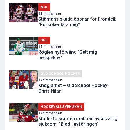
NHL
14 timmar sen
Stjärnans skada öppnar för Frondell:
"Försöker lära mig"
SHL
15 timmar sen
Rögles nyförvärv: "Gett mig
perspektiv"
OLD SCHOOL HOCKEY
17 timmar sen
Knogjärnet – Old School Hockey:
Chris Nilan
HOCKEYALLSVENSKAN
17 timmar sen
Modo-forwarden drabbad av allvarlig
sjukdom: "Blod i avföringen"