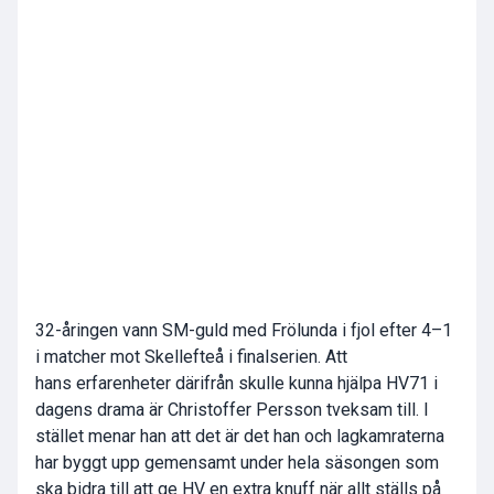
32-åringen vann SM-guld med Frölunda i fjol efter 4–1
i matcher mot Skellefteå i finalserien. Att
hans erfarenheter därifrån skulle kunna hjälpa HV71 i
dagens drama är Christoffer Persson tveksam till. I
stället menar han att det är det han och lagkamraterna
har byggt upp gemensamt under hela säsongen som
ska bidra till att ge HV en extra knuff när allt ställs på