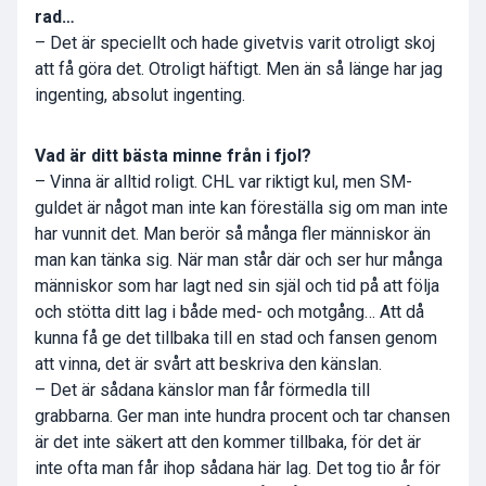
rad…
– Det är speciellt och hade givetvis varit otroligt skoj
att få göra det. Otroligt häftigt. Men än så länge har jag
ingenting, absolut ingenting.
Vad är ditt bästa minne från i fjol?
– Vinna är alltid roligt. CHL var riktigt kul, men SM-
guldet är något man inte kan föreställa sig om man inte
har vunnit det. Man berör så många fler människor än
man kan tänka sig. När man står där och ser hur många
människor som har lagt ned sin själ och tid på att följa
och stötta ditt lag i både med- och motgång… Att då
kunna få ge det tillbaka till en stad och fansen genom
att vinna, det är svårt att beskriva den känslan.
– Det är sådana känslor man får förmedla till
grabbarna. Ger man inte hundra procent och tar chansen
är det inte säkert att den kommer tillbaka, för det är
inte ofta man får ihop sådana här lag. Det tog tio år för