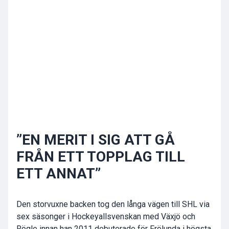
”EN MERIT I SIG ATT GÅ
FRÅN ETT TOPPLAG TILL
ETT ANNAT”
Den storvuxne backen tog den långa vägen till SHL via
sex säsonger i Hockeyallsvenskan med Växjö och
Rögle innan han 2011 debuterade för Frölunda i högsta