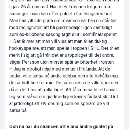
ligan, 26 år gammal. Han blev Frölunda trogen i fem
säsonger innan han efter guldet i fjol tvingades bort.
Men han vill inte prata om revansch när han nu står här,
med möjligheten att bli guldmedaljör igen samtidigt
som ex-klubbens säsong tagit slut i semifinalsspelet.
– Det är mer att man vill visa att man är en duktig
hockeyspelare, att man spelar i toppen i SHL. Det är en
merit i sig att gå från det ena topplaget till det andra,
säger Persson utan minsta spår av bitterhet i rösten.
– Jag är otroligt nöjd med min tid i Frölunda. Att de
sedan ville satsa på andra gubbar och inte behålla mig
det är helt fine för mig. Det är en resa de ville göra och
då är det bara att gilla läget. Att få komma till ett annat
lag som slåss om guldmedaljen känns fantastiskt. Det
är jätteroligt att HV ser mig som en spelare de vill
satsa på.
Och nu har du chansen att vinna andra guldet på