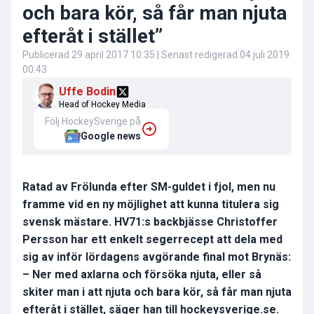
och bara kör, så får man njuta
efteråt i stället”
Publicerad
29 april 2017 10:35
| Senast redigerad
04 juli 2019
00:43
Uffe Bodin
Head of Hockey Media
Följ HockeySverige på
Google news
Ratad av Frölunda efter SM-guldet i fjol, men nu
framme vid en ny möjlighet att kunna titulera sig
svensk mästare. HV71:s backbjässe Christoffer
Persson har ett enkelt segerrecept att dela med
sig av inför lördagens avgörande final mot Brynäs:
– Ner med axlarna och försöka njuta, eller så
skiter man i att njuta och bara kör, så får man njuta
efteråt i stället, säger han till hockeysverige.se.