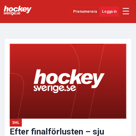
☰
Prenumerera
Logga in
ANNONS
Senaste Nytt
YouTube
SHL
Evenemang
Övrigt
SHL
Efter finalförlusten – sju