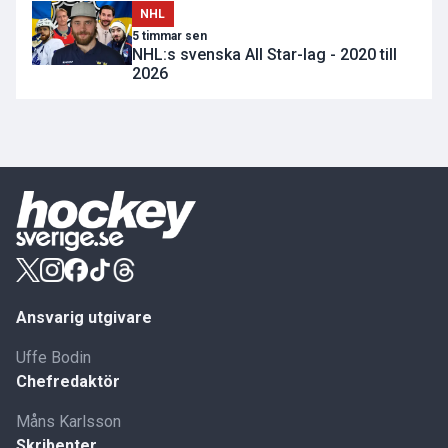
NHL
5 timmar sen
NHL:s svenska All Star-lag - 2020 till
2026
Ansvarig utgivare
Uffe Bodin
Chefredaktör
Måns Karlsson
Skribenter