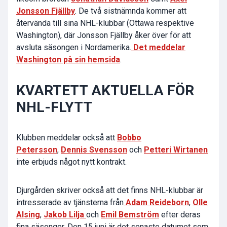
Jonsson Fjällby
. De två sistnämnda kommer att
återvända till sina NHL-klubbar (Ottawa respektive
Washington), där Jonsson Fjällby åker över för att
avsluta säsongen i Nordamerika.
Det meddelar
Washington på sin hemsida
.
KVARTETT AKTUELLA FÖR
NHL-FLYTT
Klubben meddelar också att
Bobbo
Petersson
,
Dennis Svensson
och
Petteri Wirtanen
inte erbjuds något nytt kontrakt.
Djurgården skriver också att det finns NHL-klubbar är
intresserade av tjänsterna från
Adam Reideborn
,
Olle
Alsing
,
Jakob Lilja
och
Emil Bemström
efter deras
fina säsonger. Den 15 juni är det senaste datumet som