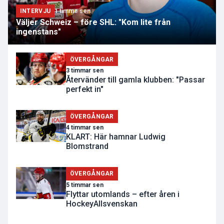
INTERVJU
1 timme sen
Väljer Schweiz – före SHL: "Kom lite från
ingenstans"
ÖVERGÅNGAR
3 timmar sen
Återvänder till gamla klubben: "Passar
perfekt in"
ÖVERGÅNGAR
4 timmar sen
KLART: Här hamnar Ludwig
Blomstrand
ÖVERGÅNGAR
5 timmar sen
Flyttar utomlands – efter åren i
HockeyAllsvenskan