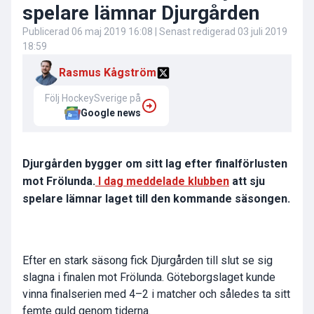
spelare lämnar Djurgården
Publicerad
06 maj 2019 16:08
| Senast redigerad
03 juli 2019
18:59
Rasmus Kågström
Följ HockeySverige på
Google news
Djurgården bygger om sitt lag efter finalförlusten
mot Frölunda.
I dag meddelade klubben
att sju
spelare lämnar laget till den kommande säsongen.
Efter en stark säsong fick Djurgården till slut se sig
slagna i finalen mot Frölunda. Göteborgslaget kunde
vinna finalserien med 4–2 i matcher och således ta sitt
femte guld genom tiderna.