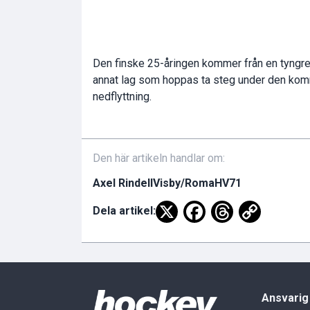
Den finske 25-åringen kommer från en tyngr
annat lag som hoppas ta steg under den kom
nedflyttning.
Den här artikeln handlar om:
Axel Rindell
Visby/Roma
HV71
Dela artikel:
Ansvarig