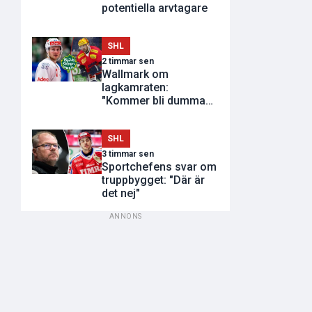
potentiella arvtagare
SHL
2 timmar sen
Wallmark om
lagkamraten:
"Kommer bli dumma
utvisningar"
SHL
3 timmar sen
Sportchefens svar om
truppbygget: "Där är
det nej"
ANNONS