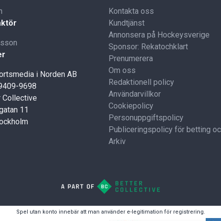
n
Kontakta oss
ktör
Kundtjänst
Annonsera på Hockeysverige
lsson
Sponsor: Rekatochklart
er
Prenumerera
Om oss
portsmedia i Norden AB
Redaktionell policy
59409-9698
Användarvillkor
 Collective
Cookiepolicy
gatan 11
Personuppgiftspolicy
tockholm
Publiceringspolicy för betting o
Arkiv
Spel utan konto innebär att man använder e-legitimation för registrering.