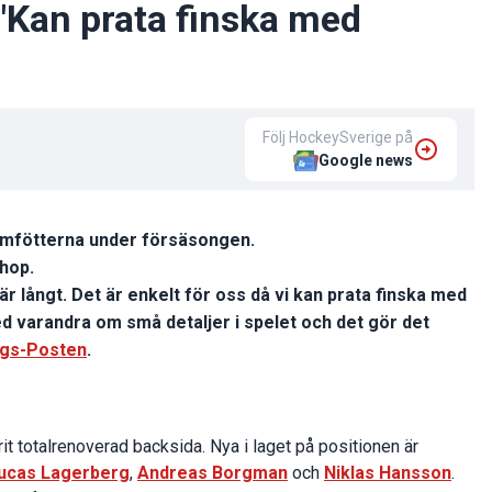
: "Kan prata finska med
Följ HockeySverige på
Google news
ramfötterna under försäsongen.
ihop.
är långt. Det är enkelt för oss då vi kan prata finska med
 varandra om små detaljer i spelet och det gör det
ngs-Posten
.
it totalrenoverad backsida. Nya i laget på positionen är
ucas Lagerberg
,
Andreas Borgman
och
Niklas Hansson
.