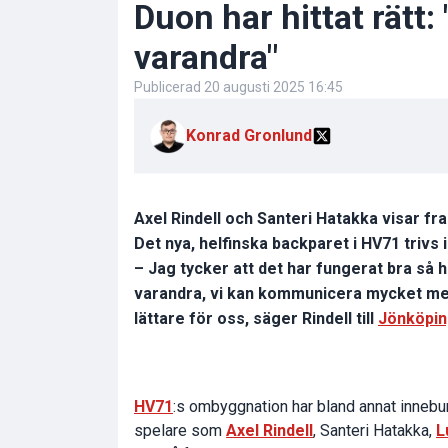
Duon har hittat rätt
varandra"
Publicerad
20 augusti 2025 16:45
Konrad Gronlund
Axel Rindell och Santeri Hatakka visar f
Det nya, helfinska backparet i HV71 trivs 
– Jag tycker att det har fungerat bra så h
varandra, vi kan kommunicera mycket med
lättare för oss, säger Rindell till
Jönköpi
HV71
:s ombyggnation har bland annat innebur
spelare som
Axel Rindell
, Santeri Hatakka,
L