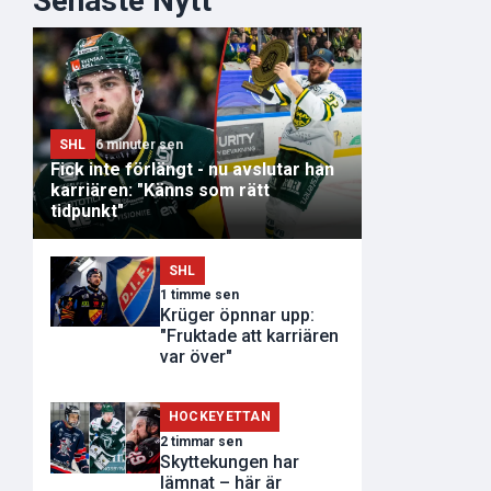
Senaste Nytt
SHL
6 minuter sen
Fick inte förlängt - nu avslutar han
karriären: "Känns som rätt
tidpunkt"
SHL
1 timme sen
Krüger öpnnar upp:
"Fruktade att karriären
var över"
HOCKEYETTAN
2 timmar sen
Skyttekungen har
lämnat – här är