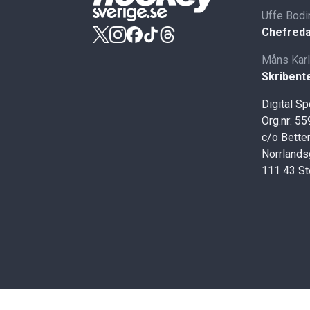
Uffe Bodi
Chefreda
Måns Kar
Skribent
Digital S
Org.nr: 5
c/o Better
Norrlands
111 43 S