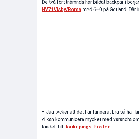
De två förstnämnda har bildat backpar i börj
HV71
Visby/Roma
med 6–0 på Gotland. Där i
– Jag tycker att det har fungerat bra så här l
vi kan kommunicera mycket med varandra om sm
Rindell till
Jönköpings-Posten
.