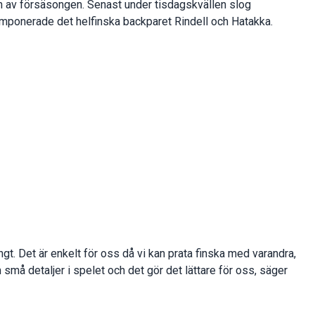
an av försäsongen. Senast under tisdagskvällen slog
mponerade det helfinska backparet Rindell och Hatakka.
ångt. Det är enkelt för oss då vi kan prata finska med varandra,
å detaljer i spelet och det gör det lättare för oss, säger