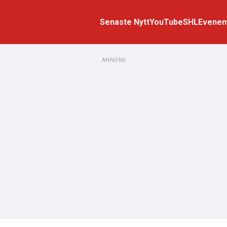
Senaste Nytt
YouTube
SHL
Evene
ANNONS