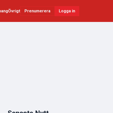
mang
Övrigt
Logga in
Prenumerera