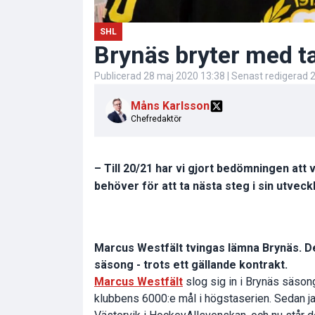
SHL
Brynäs bryter med ta
Publicerad
28 maj 2020 13:38
| Senast redigerad
2
Måns Karlsson
Chefredaktör
– Till 20/21 har vi gjort bedömningen att v
behöver för att ta nästa steg i sin utvec
Marcus Westfält tvingas lämna Brynäs. De
säsong - trots ett gällande kontrakt.
Marcus Westfält
slog sig in i Brynäs säson
klubbens 6000:e mål i högstaserien. Sedan jan