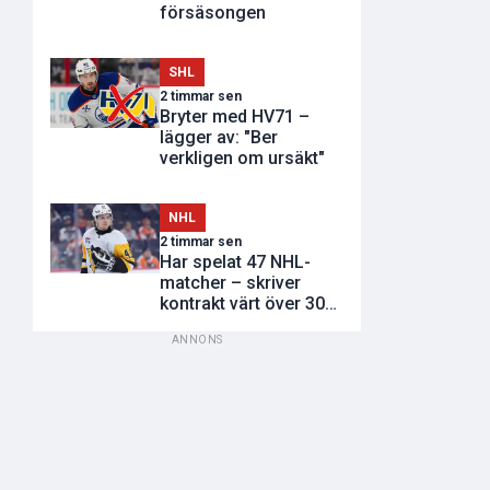
försäsongen
SHL
2 timmar sen
Bryter med HV71 –
lägger av: "Ber
verkligen om ursäkt"
NHL
2 timmar sen
Har spelat 47 NHL-
matcher – skriver
kontrakt värt över 300
miljoner
ANNONS