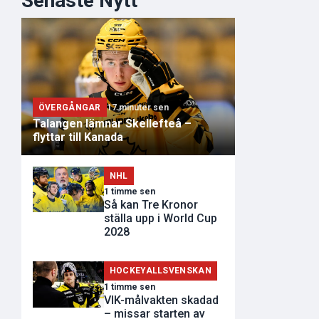
Senaste Nytt
ÖVERGÅNGAR
17 minuter sen
Talangen lämnar Skellefteå –
flyttar till Kanada
NHL
1 timme sen
Så kan Tre Kronor
ställa upp i World Cup
2028
HOCKEYALLSVENSKAN
1 timme sen
VIK-målvakten skadad
– missar starten av