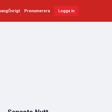
mang
Övrigt
Logga in
Prenumerera