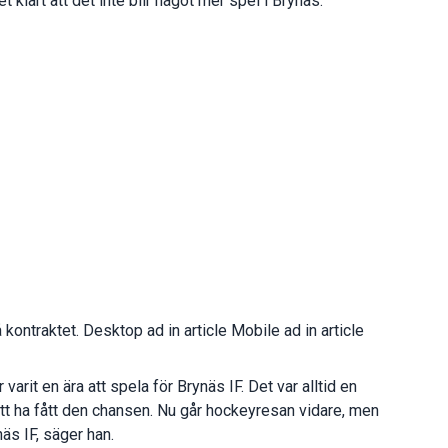
 klart att det inte blir något mer spel i Brynäs.
kontraktet. Desktop ad in article Mobile ad in article
varit en ära att spela för Brynäs IF. Det var alltid en
att ha fått den chansen. Nu går hockeyresan vidare, men
äs IF, säger han.