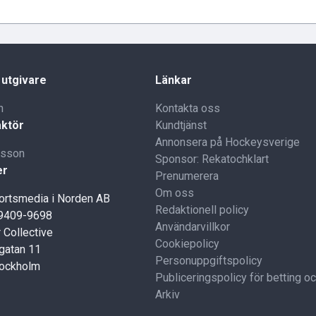
 utgivare
Länkar
n
Kontakta oss
ktör
Kundtjänst
Annonsera på Hockeysverige
lsson
Sponsor: Rekatochklart
er
Prenumerera
Om oss
portsmedia i Norden AB
Redaktionell policy
59409-9698
Användarvillkor
 Collective
Cookiepolicy
gatan 11
Personuppgiftspolicy
tockholm
Publiceringspolicy för betting o
Arkiv