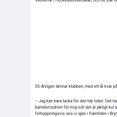
Västervik i HockeyAllsvenskan, och nu står det
20-åringen lämnar klubben, med ett år kvar på 
– Jag kan bara tacka för den här tiden. Det har 
barndomsdröm för mig och det är jäkligt kul 
förhoppningsvis ses vi igen i framtiden i Bryn