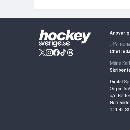
Ansvarig
Uffe Bodi
Chefreda
Måns Kar
Skribent
Digital S
Org.nr: 5
c/o Better
Norrlands
111 43 S