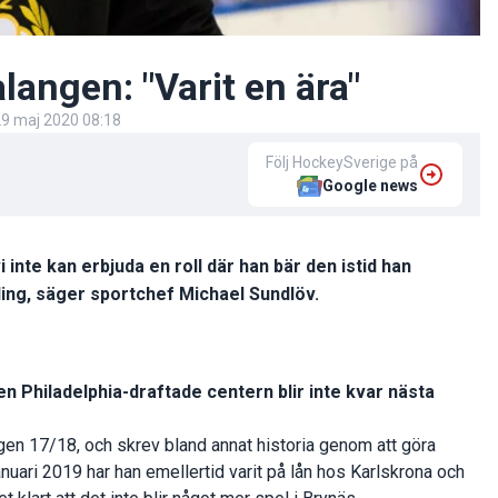
langen: "Varit en ära"
9 maj 2020 08:18
Följ HockeySverige på
Google news
i inte kan erbjuda en roll där han bär den istid han
kling, säger sportchef Michael Sundlöv.
n Philadelphia-draftade centern blir inte kvar nästa
gen 17/18, och skrev bland annat historia genom att göra
uari 2019 har han emellertid varit på lån hos Karlskrona och