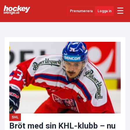
☰
Prenumerera
Logga in
ANNONS
Senaste Nytt
YouTube
SHL
Evenemang
Övrigt
SHL
Bröt med sin KHL-klubb – nu