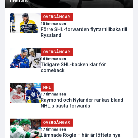
mentalt"
ÖVERGÅNGAR
15 timmar sen
Förre SHL-forwarden flyttar tillbaka till
Ryssland
ÖVERGÅNGAR
16 timmar sen
Tidigare SHL-backen klar för
comeback
NHL
17 timmar sen
Raymond och Nylander rankas bland
NHL:s bästa forwards
ÖVERGÅNGAR
17 timmar sen
Lämnade Rögle – här är löftets nya