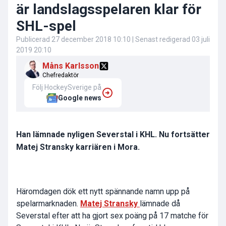
är landslagsspelaren klar för
SHL-spel
Publicerad
27 december 2018 10:10
| Senast redigerad
03 juli
2019 20:10
Måns Karlsson
Chefredaktör
Följ HockeySverige på
Google news
Han lämnade nyligen Severstal i KHL. Nu fortsätter
Matej Stransky karriären i Mora.
Häromdagen dök ett nytt spännande namn upp på
spelarmarknaden.
Matej Stransky
lämnade då
Severstal efter att ha gjort sex poäng på 17 matche för