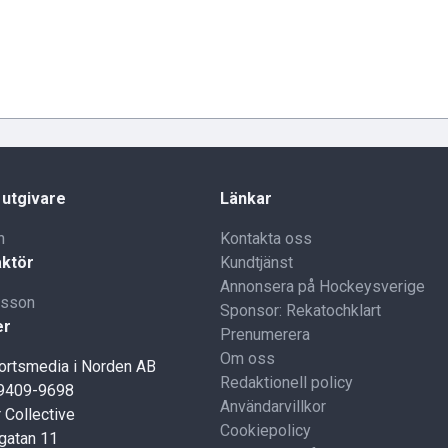
 utgivare
Länkar
n
Kontakta oss
ktör
Kundtjänst
Annonsera på Hockeysverige
lsson
Sponsor: Rekatochklart
er
Prenumerera
Om oss
portsmedia i Norden AB
Redaktionell policy
59409-9698
Användarvillkor
 Collective
Cookiepolicy
gatan 11