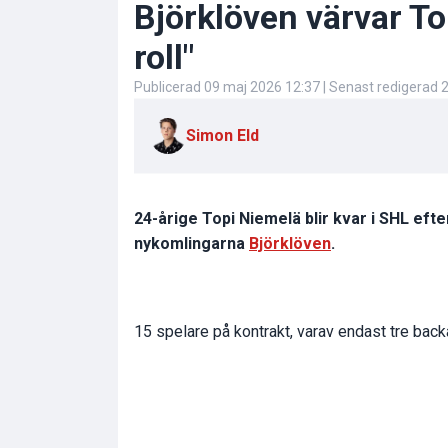
Björklöven värvar To
roll"
Publicerad
09 maj 2026 12:37
| Senast redigerad
2
Simon Eld
24-årige Topi Niemelä blir kvar i SHL ef
nykomlingarna
Björklöven
.
15 spelare på kontrakt, varav endast tre backar