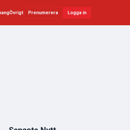
mang
Övrigt
Logga in
Prenumerera