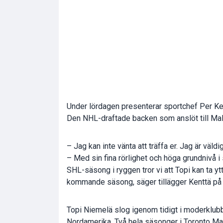
Under lördagen presenterar sportchef Per Ke
Den NHL-draftade backen som anslöt till Mal
– Jag kan inte vänta att träffa er. Jag är väldi
– Med sin fina rörlighet och höga grundnivå i
SHL-säsong i ryggen tror vi att Topi kan ta ytter
kommande säsong, säger tillägger Kenttä på l
Topi Niemelä slog igenom tidigt i moderklub
Nordamerika. Två hela säsonger i Toronto Ma