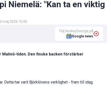
pi Niemelä: "Kan ta en viktig
0 maj 2026 10:45
Följ HockeySverige på
Google news
ter Malmö-tiden. Den finske backen förstärker
. Detta har varit Björklövens verklighet - fram till idag.