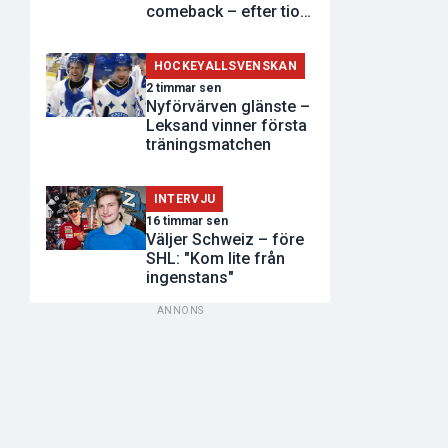
comeback – efter tio
år
HOCKEYALLSVENSKAN
2 timmar sen
Nyförvärven glänste –
Leksand vinner första
träningsmatchen
INTERVJU
16 timmar sen
Väljer Schweiz – före
SHL: "Kom lite från
ingenstans"
ANNONS