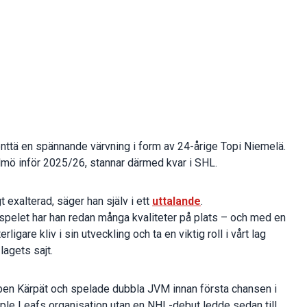
nttä en spännande värvning i form av 24-årige Topi Niemelä.
mö inför 2025/26, stannar därmed kvar i SHL.
gt exalterad, säger han själv i ett
uttalande
.
 spelet har han redan många kvaliteter på plats – och med en
ligare kliv i sin utveckling och ta en viktig roll i vårt lag
agets sajt.
ben Kärpät och spelade dubbla JVM innan första chansen i
ple Leafs organisation utan en NHL-debut ledde sedan till