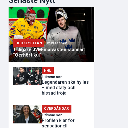
Senaste Nytt
HOCKEYETTAN
3 minuter sen
Tidigare JVM-målvakten stannar:
"Oerhört kul"
NHL
1 timme sen
Legendaren ska hyllas
– med staty och
hissad tröja
ÖVERGÅNGAR
1 timme sen
Profilen klar för
sensationell