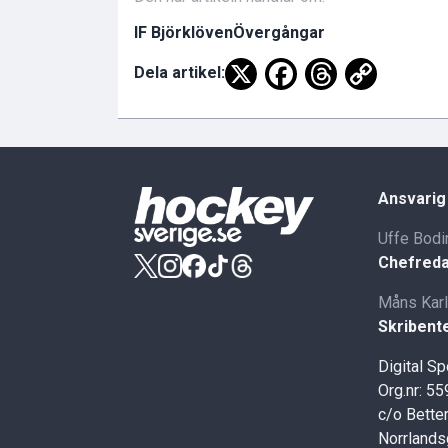
IF Björklöven
Övergångar
Dela artikel:
Ansvarig
Uffe Bodi
Chefreda
Måns Kar
Skribent
Digital S
Org.nr: 5
c/o Better
Norrlands