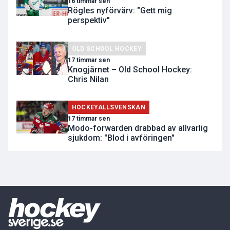
16 timmar sen
Rögles nyförvärv: "Gett mig
perspektiv"
OLD SCHOOL HOCKEY
17 timmar sen
Knogjärnet – Old School Hockey:
Chris Nilan
HOCKEYALLSVENSKAN
17 timmar sen
Modo-forwarden drabbad av allvarlig
sjukdom: "Blod i avföringen"