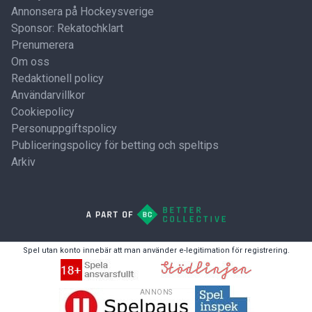
Annonsera på Hockeysverige
Sponsor: Rekatochklart
Prenumerera
Om oss
Redaktionell policy
Användarvillkor
Cookiepolicy
Personuppgiftspolicy
Publiceringspolicy för betting och speltips
Arkiv
Spel utan konto innebär att man använder e-legitimation för registrering.
ANNONS