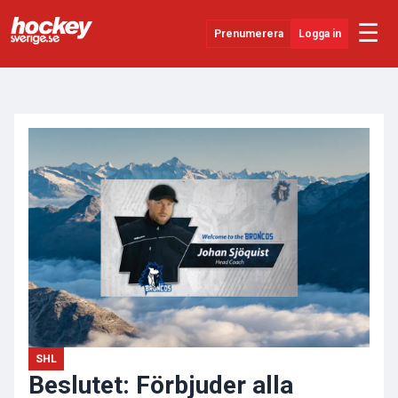
☰
Prenumerera
Logga in
ANNONS
Senaste Nytt
YouTube
SHL
Evenemang
Övrigt
SHL
Beslutet: Förbjuder alla