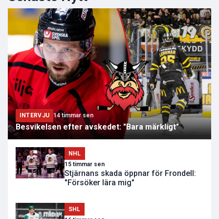
INTERVJU
14 timmar sen
Besvikelsen efter avskedet: "Bara märkligt"
NHL
15 timmar sen
Stjärnans skada öppnar för Frondell:
"Försöker lära mig"
SHL