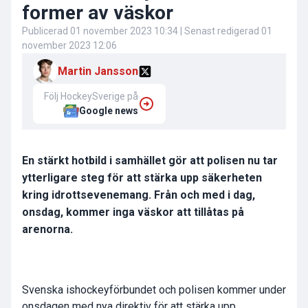
former av väskor
Publicerad
01 november 2023 10:34
| Senast redigerad
01
november 2023 12:06
Martin Jansson
Följ HockeySverige på
Google news
En stärkt hotbild i samhället gör att polisen nu tar
ytterligare steg för att stärka upp säkerheten
kring idrottsevenemang. Från och med i dag,
onsdag, kommer inga väskor att tillåtas på
arenorna.
Svenska ishockeyförbundet och polisen kommer under
onsdagen med nya direktiv för att stärka upp