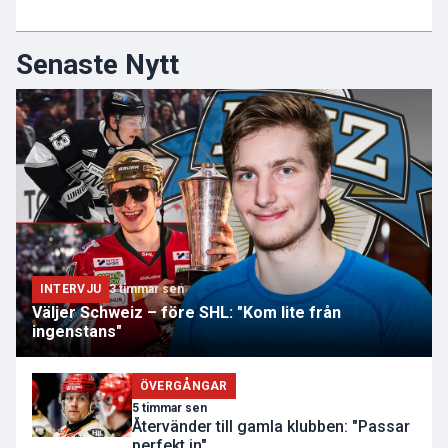
Senaste Nytt
INTERVJU
3 timmar sen
Väljer Schweiz – före SHL: "Kom lite från
ingenstans"
ÖVERGÅNGAR
5 timmar sen
Återvänder till gamla klubben: "Passar
perfekt in"