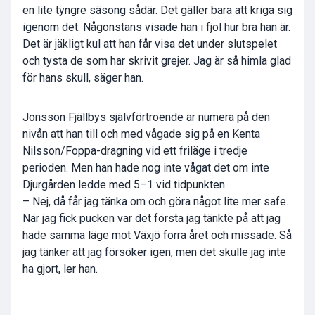
en lite tyngre säsong sådär. Det gäller bara att kriga sig
igenom det. Någonstans visade han i fjol hur bra han är.
Det är jäkligt kul att han får visa det under slutspelet
och tysta de som har skrivit grejer. Jag är så himla glad
för hans skull, säger han.
Jonsson Fjällbys självförtroende är numera på den
nivån att han till och med vågade sig på en Kenta
Nilsson/Foppa-dragning vid ett friläge i tredje
perioden. Men han hade nog inte vågat det om inte
Djurgården ledde med 5–1 vid tidpunkten.
– Nej, då får jag tänka om och göra något lite mer safe.
När jag fick pucken var det första jag tänkte på att jag
hade samma läge mot Växjö förra året och missade. Så
jag tänker att jag försöker igen, men det skulle jag inte
ha gjort, ler han.