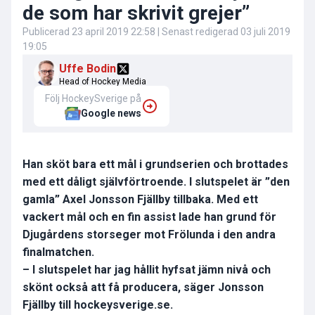
de som har skrivit grejer”
Publicerad
23 april 2019 22:58
| Senast redigerad
03 juli 2019
19:05
Uffe Bodin
Head of Hockey Media
Följ HockeySverige på
Google news
Han sköt bara ett mål i grundserien och brottades
med ett dåligt självförtroende. I slutspelet är ”den
gamla” Axel Jonsson Fjällby tillbaka. Med ett
vackert mål och en fin assist lade han grund för
Djugårdens storseger mot Frölunda i den andra
finalmatchen.
– I slutspelet har jag hållit hyfsat jämn nivå och
skönt också att få producera, säger Jonsson
Fjällby till hockeysverige.se.