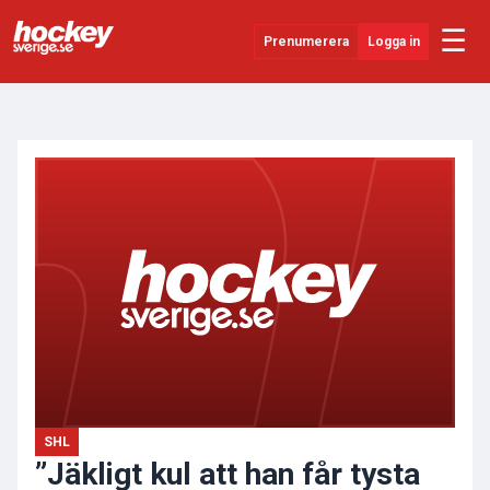
☰
Prenumerera
Logga in
ANNONS
Senaste Nytt
YouTube
SHL
Evenemang
Övrigt
SHL
”Jäkligt kul att han får tysta