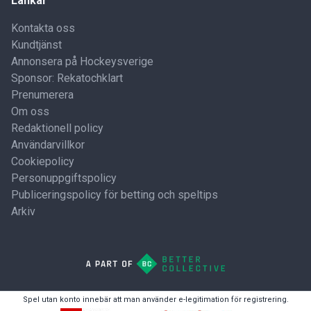
Länkar
Kontakta oss
Kundtjänst
Annonsera på Hockeysverige
Sponsor: Rekatochklart
Prenumerera
Om oss
Redaktionell policy
Användarvillkor
Cookiepolicy
Personuppgiftspolicy
Publiceringspolicy för betting och speltips
Arkiv
Spel utan konto innebär att man använder e-legitimation för registrering.