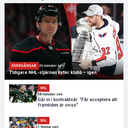
ÖVERGÅNGAR
26 minuter sen
Tidigare NHL-stjärnan byter klubb – igen
SHL
58 minuter sen
Går in i kontraktsår: "Får acceptera att
framtiden är oviss"
SHL
1 timme sen