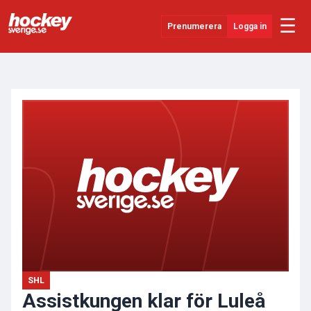
☰
Prenumerera
Logga in
ANNONS
Senaste Nytt
YouTube
SHL
Evenemang
Övrigt
SHL
Assistkungen klar för Luleå