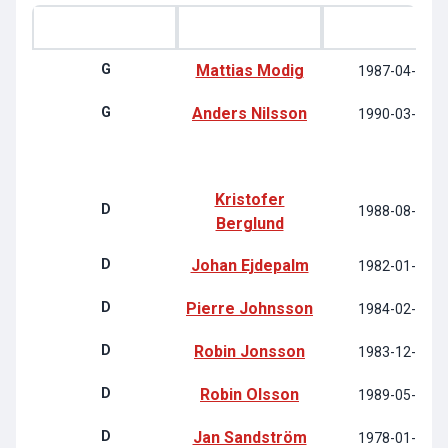
P
Spelare
Född
G
Mattias Modig
1987-04-01
G
Anders Nilsson
1990-03-19
Kristofer
D
1988-08-12
Berglund
D
Johan Ejdepalm
1982-01-04
D
Pierre Johnsson
1984-02-07
D
Robin Jonsson
1983-12-10
D
Robin Olsson
1989-05-30
D
Jan Sandström
1978-01-24