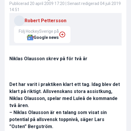
Publicerad
20 april 2009 17:20
| Senast redigerad
04 juli 2019
14:51
Robert Pettersson
Följ HockeySverige på
Google news
Niklas Olausson skrev på för två år
Det har varit i praktiken klart ett tag. Idag blev det
klart på riktigt. Allsvenskans stora assistkung,
Niklas Olausson, spelar med Luleå de kommande
två åren.
– Niklas Olausson är en talang som visat sin
potential på allsvensk toppnivå, säger Lars
”Osten” Bergström.