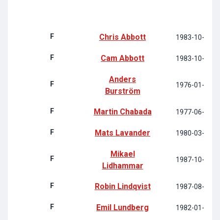
F
Chris Abbott
1983-10-24
F
Cam Abbott
1983-10-24
Anders
F
1976-01-28
Burström
F
Martin Chabada
1977-06-14
F
Mats Lavander
1980-03-16
Mikael
F
1987-10-28
Lidhammar
F
Robin Lindqvist
1987-08-16
F
Emil Lundberg
1982-01-11