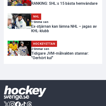
RANKING: SHL:s 15 bästa hemvändare
NHL
1 timme sen
Ex-stjärnan kan lämna NHL – jagas av
KHL-klubb
HOCKEYETTAN
2 timmar sen
Tidigare JVM-målvakten stannar:
"Oerhört kul"