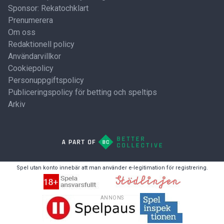
Sponsor: Rekatochklart
Prenumerera
Om oss
Redaktionell policy
Användarvillkor
Cookiepolicy
Personuppgiftspolicy
Publiceringspolicy för betting och speltips
Arkiv
Spel utan konto innebär att man använder e-legitimation för registrering.
ANNONS