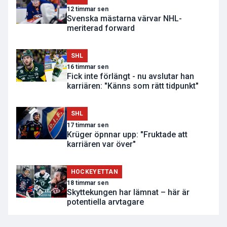
12 timmar sen
Svenska mästarna värvar NHL-
meriterad forward
SHL
16 timmar sen
Fick inte förlängt - nu avslutar han
karriären: "Känns som rätt tidpunkt"
SHL
17 timmar sen
Krüger öpnnar upp: "Fruktade att
karriären var över"
HOCKEYETTAN
18 timmar sen
Skyttekungen har lämnat – här är
potentiella arvtagare