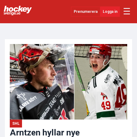
☰
Prenumerera
Logga in
ANNONS
Senaste Nytt
YouTube
SHL
Evenemang
Övrigt
SHL
Arntzen hyllar nye