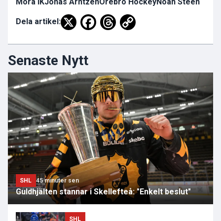
Mora IK
Jonas Arntzen
Örebro Hockey
Noah Steen
Dela artikel:
Senaste Nytt
SHL
45 minuter sen
Guldhjälten stannar i Skellefteå: "Enkelt beslut"
SHL