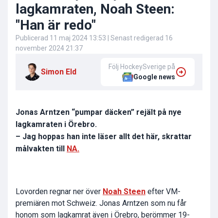
lagkamraten, Noah Steen:
"Han är redo"
Publicerad
11 maj 2024 13:53
| Senast redigerad
16
november 2024 21:37
Följ HockeySverige på
Simon Eld
Google news
Jonas Arntzen “pumpar däcken” rejält på nye
lagkamraten i Örebro.
– Jag hoppas han inte läser allt det här, skrattar
målvakten till
NA.
Lovorden regnar ner över
Noah Steen
efter VM-
premiären mot Schweiz.
Jonas Arntzen
som nu får
honom som lagkamrat även i
Örebro
, berömmer 19-