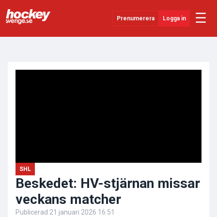
☰
Prenumerera
Logga in
ANNONS
Senaste Nytt
YouTube
SHL
Evenemang
Övrigt
SHL
Beskedet: HV-stjärnan missar
veckans matcher
Publicerad
21 januari 2026 16:51