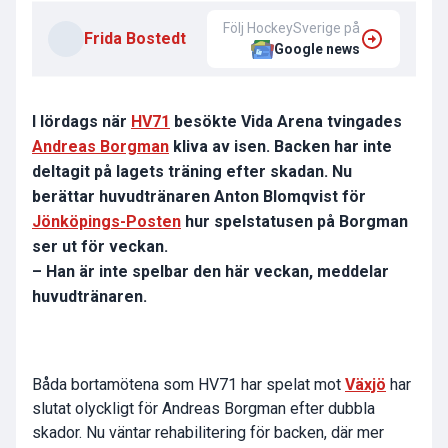
Följ HockeySverige på
Frida Bostedt
Google news
I lördags när
HV71
besökte Vida Arena tvingades
Andreas Borgman
kliva av isen. Backen har inte
deltagit på lagets träning efter skadan. Nu
berättar huvudtränaren Anton Blomqvist för
Jönköpings-Posten
hur spelstatusen på Borgman
ser ut för veckan.
– Han är inte spelbar den här veckan, meddelar
huvudtränaren.
Båda bortamötena som HV71 har spelat mot
Växjö
har
slutat olyckligt för Andreas Borgman efter dubbla
skador. Nu väntar rehabilitering för backen, där mer