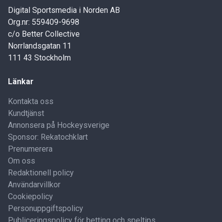
Digital Sportsmedia i Norden AB
Org.nr: 559409-9698
c/o Better Collective
Norrlandsgatan 11
111 43 Stockholm
Länkar
Kontakta oss
Kundtjänst
Annonsera på Hockeysverige
Sponsor: Rekatochklart
Prenumerera
Om oss
Redaktionell policy
Användarvillkor
Cookiepolicy
Personuppgiftspolicy
Publiceringspolicy för betting och speltips