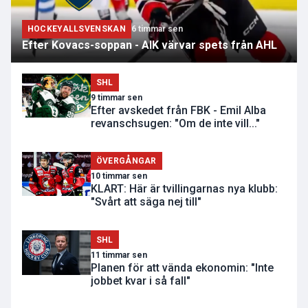
HOCKEYALLSVENSKAN
6 timmar sen
Efter Kovacs-soppan - AIK värvar spets från AHL
SHL
9 timmar sen
Efter avskedet från FBK - Emil Alba
revanschsugen: "Om de inte vill..."
ÖVERGÅNGAR
10 timmar sen
KLART: Här är tvillingarnas nya klubb:
"Svårt att säga nej till"
SHL
11 timmar sen
Planen för att vända ekonomin: "Inte
jobbet kvar i så fall"