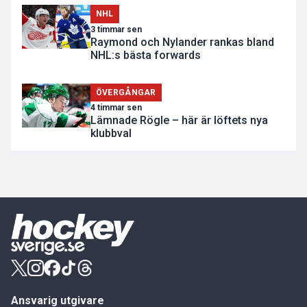
NHL
3 timmar sen
Raymond och Nylander rankas bland
NHL:s bästa forwards
ÖVERGÅNGAR
4 timmar sen
Lämnade Rögle – här är löftets nya
klubbval
Ansvarig utgivare