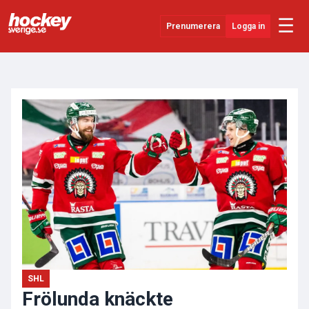
☰
Prenumerera
Logga in
ANNONS
Senaste Nytt
YouTube
SHL
Evenemang
Övrigt
SHL
Frölunda knäckte