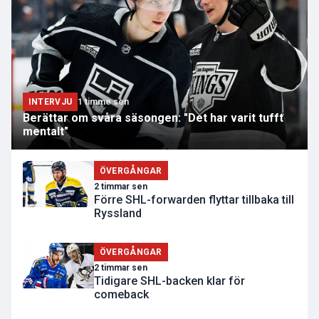
INTERVJU
1 timme sen
Berättar om svåra säsongen: "Det har varit tufft
mentalt"
ÖVERGÅNGAR
2 timmar sen
Förre SHL-forwarden flyttar tillbaka till
Ryssland
ÖVERGÅNGAR
2 timmar sen
Tidigare SHL-backen klar för
comeback