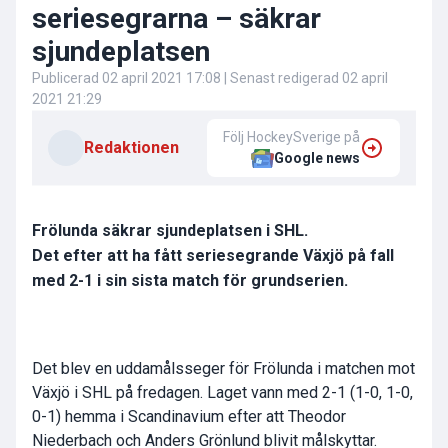
seriesegrarna – säkrar
sjundeplatsen
Publicerad
02 april 2021 17:08
| Senast redigerad
02 april
2021 21:29
Följ HockeySverige på
Redaktionen
Google news
Frölunda säkrar sjundeplatsen i SHL.
Det efter att ha fått seriesegrande Växjö på fall
med 2-1 i sin sista match för grundserien.
Det blev en uddamålsseger för Frölunda i matchen mot
Växjö i SHL på fredagen. Laget vann med 2-1 (1-0, 1-0,
0-1) hemma i Scandinavium efter att Theodor
Niederbach och Anders Grönlund blivit målskyttar.